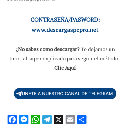
CONTRASEÑA/PASWORD:
www.descargaspcpro.net
¿No sabes como descargar?
Te dejamos un
tutorial super explicado para seguir el método |
Clic Aquí
UNETE A NUESTRO CANAL DE TELEGRAM
F
M
W
T
X
E
C
ac
es
h
el
m
o