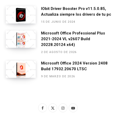
IObit Driver Booster Pro v11.5.0.85,
Actualiza siempre los drivers de tu pc
15 DE JUNIO DE 2024
Microsoft Office Professional Plus
2021-2024 VL v2607 Build
20228.20124 x64)
2 DE AGOSTO DE 2026
Microsoft Office 2024 Version 2408
Build 17932.20670 LTSC
9 DE MARZO DE 2026
F
X
I
Y
a
(
n
o