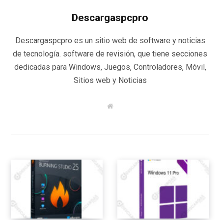
Descargaspcpro
Descargaspcpro es un sitio web de software y noticias
de tecnología. software de revisión, que tiene secciones
dedicadas para Windows, Juegos, Controladores, Móvil,
Sitios web y Noticias
W
e
b
s
i
t
e