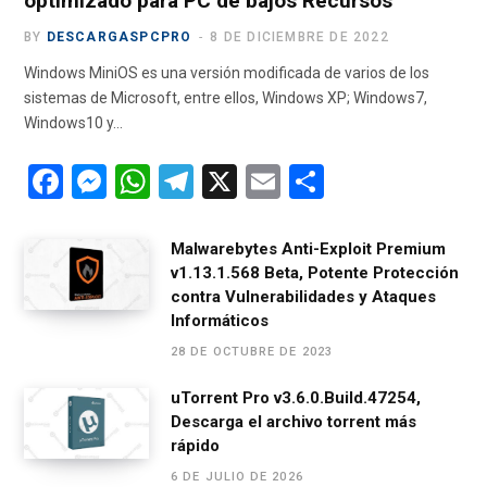
optimizado para PC de bajos Recursos
BY
DESCARGASPCPRO
8 DE DICIEMBRE DE 2022
Windows MiniOS es una versión modificada de varios de los
sistemas de Microsoft, entre ellos, Windows XP; Windows7,
Windows10 y…
F
M
W
T
X
E
C
a
es
h
el
m
o
ce
se
at
e
ail
m
Malwarebytes Anti-Exploit Premium
v1.13.1.568 Beta, Potente Protección
b
n
s
gr
p
contra Vulnerabilidades y Ataques
o
g
A
a
ar
Informáticos
o
er
p
m
tir
28 DE OCTUBRE DE 2023
k
p
uTorrent Pro v3.6.0.Build.47254,
Descarga el archivo torrent más
rápido
6 DE JULIO DE 2026