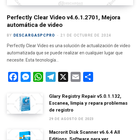
r
m
)
Perfectly Clear Video v4.6.1.2701, Mejora
automática de video
BY
DESCARGASPCPRO
21 DE OCTUBRE DE 2024
Perfectly Clear Video es una solución de actualización de video
automatizada que se puede realizar en cualquier lugar que
necesite. Esta tecnología…
F
M
W
T
X
E
C
a
es
h
el
m
o
ce
se
at
e
ail
m
Glary Registry Repair v5.0.1.132,
Escanea, limpia y repara problemas
b
n
s
gr
p
de registro
o
g
A
a
ar
29 DE AGOSTO DE 2023
o
er
p
m
tir
Macrorit Disk Scanner v6.6.4 All
k
p
Editions, Software para ver