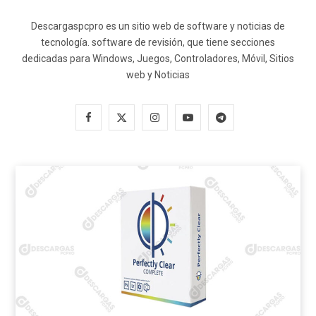
Descargaspcpro es un sitio web de software y noticias de
tecnología. software de revisión, que tiene secciones
dedicadas para Windows, Juegos, Controladores, Móvil, Sitios
web y Noticias
F
X
I
Y
T
a
(
n
o
e
c
T
s
u
l
e
w
t
T
e
b
i
a
u
g
o
t
g
b
r
o
t
r
e
a
k
e
a
m