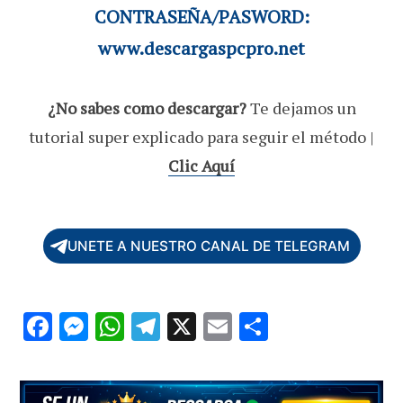
CONTRASEÑA/PASWORD:
www.descargaspcpro.net
¿No sabes como descargar?
Te dejamos un
tutorial super explicado para seguir el método |
Clic Aquí
UNETE A NUESTRO CANAL DE TELEGRAM
F
M
W
T
X
E
C
ac
es
h
el
m
o
e
se
at
e
ai
m