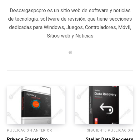
Descargaspcpro es un sitio web de software y noticias
de tecnología. software de revisión, que tiene secciones
dedicadas para Windows, Juegos, Controladores, Móvil,
Sitios web y Noticias
W
e
b
s
i
t
e
PUBLICACIÓN ANTERIOR
SIGUIENTE PUBLICACIÓN
Privacy Eraser Pro
Stellar Data Recovery