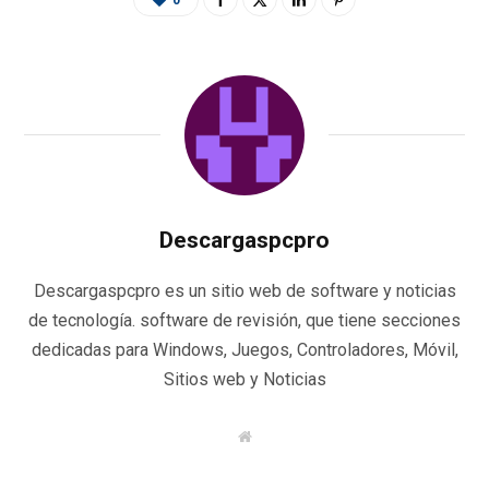
0
Descargaspcpro
Descargaspcpro es un sitio web de software y noticias
de tecnología. software de revisión, que tiene secciones
dedicadas para Windows, Juegos, Controladores, Móvil,
Sitios web y Noticias
W
e
b
s