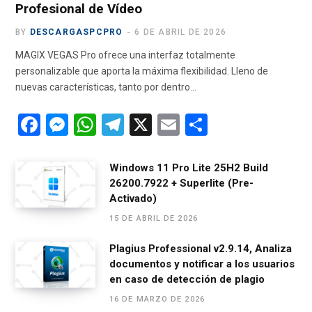
Profesional de Vídeo
BY
DESCARGASPCPRO
6 DE ABRIL DE 2026
MAGIX VEGAS Pro ofrece una interfaz totalmente
personalizable que aporta la máxima flexibilidad. Lleno de
nuevas características, tanto por dentro…
F
M
W
T
X
E
C
a
es
h
el
m
o
ce
se
at
e
ail
m
Windows 11 Pro Lite 25H2 Build
26200.7922 + Superlite (Pre-
b
n
s
gr
p
Activado)
o
g
A
a
ar
15 DE ABRIL DE 2026
o
er
p
m
tir
Plagius Professional v2.9.14, Analiza
k
p
documentos y notificar a los usuarios
en caso de detección de plagio
16 DE MARZO DE 2026