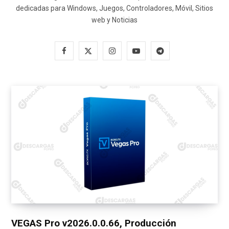
dedicadas para Windows, Juegos, Controladores, Móvil, Sitios
web y Noticias
F
X
I
Y
T
a
(
n
o
e
c
T
s
u
l
e
w
t
T
e
b
i
a
u
g
o
t
g
b
r
o
t
r
e
a
k
e
a
m
r
m
)
VEGAS Pro v2026.0.0.66, Producción