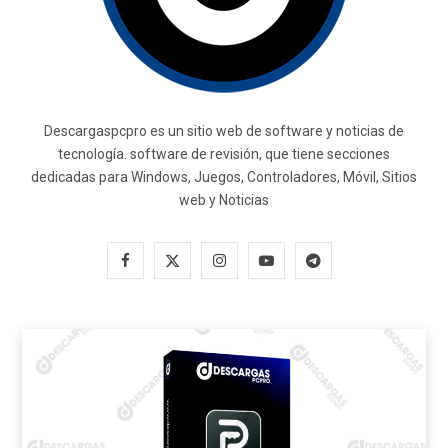
Descargaspcpro es un sitio web de software y noticias de
tecnología. software de revisión, que tiene secciones
dedicadas para Windows, Juegos, Controladores, Móvil, Sitios
web y Noticias
F
X
I
Y
T
a
(
n
o
e
c
T
s
u
l
e
w
t
T
e
b
i
a
u
g
o
t
g
b
r