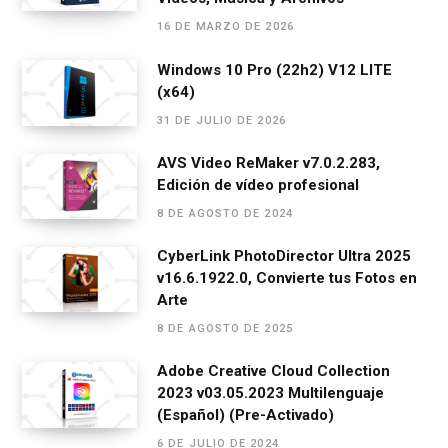
o
g
A
a
ar
16 DE MARZO DE 2026
o
er
p
m
tir
Windows 10 Pro (22h2) V12 LITE
k
p
(x64)
31 DE JULIO DE 2026
AVS Video ReMaker v7.0.2.283,
Edición de vídeo profesional
8 DE AGOSTO DE 2024
CyberLink PhotoDirector Ultra 2025
v16.6.1922.0, Convierte tus Fotos en
Arte
8 DE AGOSTO DE 2025
Adobe Creative Cloud Collection
2023 v03.05.2023 Multilenguaje
(Español) (Pre-Activado)
6 DE JULIO DE 2024