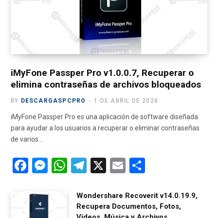
o
t
r
e
a
k
e
a
m
r
m
)
iMyFone Passper Pro v1.0.0.7, Recuperar o
elimina contraseñas de archivos bloqueados
BY
DESCARGASPCPRO
1 DE ABRIL DE 2024
iMyFone Passper Pro es una aplicación de software diseñada
para ayudar a los usuarios a recuperar o eliminar contraseñas
de varios…
F
M
W
T
X
E
C
a
es
h
el
m
o
ce
se
at
e
ail
m
Wondershare Recoverit v14.0.19.9,
Recupera Documentos, Fotos,
b
n
s
gr
p
Vídeos, Música y Archivos