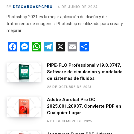
BY
DESCARGASPCPRO
4 DE JUNIO DE 2024
Photoshop 2021 es la mejor aplicación de diseño y de
tratamiento de imágenes. Photoshop es utilizado para crear y
mejorar…
F
M
W
T
X
E
C
a
es
h
el
m
o
ce
se
at
e
ail
m
PIPE-FLO Professional v19.0.3747,
Software de simulación y modelado
b
n
s
gr
p
de sistemas de fluidos
o
g
A
a
ar
22 DE OCTUBRE DE 2023
o
er
p
m
tir
Adobe Acrobat Pro DC
k
p
2025.001.20937, Convierte PDF en
Cualquier Lugar
6 DE DICIEMBRE DE 2025