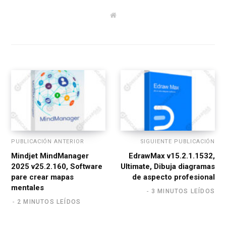
W
e
b
s
i
t
e
PUBLICACIÓN ANTERIOR
SIGUIENTE PUBLICACIÓN
Mindjet MindManager
EdrawMax v15.2.1.1532,
2025 v25.2.160, Software
Ultimate, Dibuja diagramas
pare crear mapas
de aspecto profesional
mentales
3 MINUTOS LEÍDOS
2 MINUTOS LEÍDOS