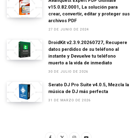
Avanquest Expert PDF Ultimate
v15.0.82.0001, La solución para
crear, convertir, editar y proteger sus
archivos PDF
27 DE JUNIO DE 2024
DroidKit v2.3.9.20260727, Recupere
datos perdidos de su teléfono al
instante y Devuelve tu teléfono
muerto a la vida de inmediato
30 DE JULIO DE 2026
Serato DJ Pro Suite v4.0.5, Mezcla la
música de DJ más perfecta
31 DE MARZO DE 2026
F
X
I
Y