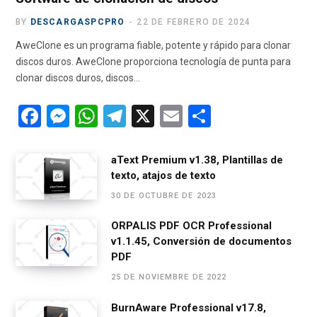
BY
DESCARGASPCPRO
22 DE FEBRERO DE 2024
AweClone es un programa fiable, potente y rápido para clonar
discos duros. AweClone proporciona tecnología de punta para
clonar discos duros, discos…
F
M
W
T
X
E
C
a
es
h
el
m
o
ce
se
at
e
ail
m
aText Premium v1.38, Plantillas de
texto, atajos de texto
b
n
s
gr
p
30 DE OCTUBRE DE 2023
o
g
A
a
ar
o
er
p
m
tir
ORPALIS PDF OCR Professional
v1.1.45, Conversión de documentos
k
p
PDF
25 DE NOVIEMBRE DE 2022
BurnAware Professional v17.8,