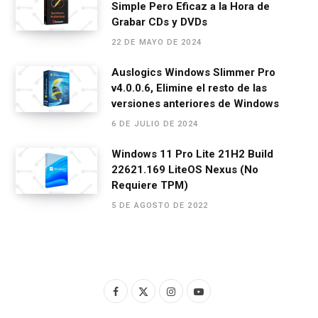
Simple Pero Eficaz a la Hora de
Grabar CDs y DVDs
22 DE MAYO DE 2024
Auslogics Windows Slimmer Pro
v4.0.0.6, Elimine el resto de las
versiones anteriores de Windows
6 DE JULIO DE 2024
Windows 11 Pro Lite 21H2 Build
22621.169 LiteOS Nexus (No
Requiere TPM)
5 DE AGOSTO DE 2022
F
X
I
Y
a
(
n
o