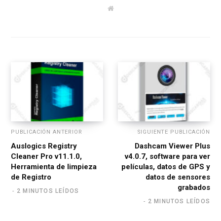
W
e
b
s
i
t
e
PUBLICACIÓN ANTERIOR
SIGUIENTE PUBLICACIÓN
Auslogics Registry
Dashcam Viewer Plus
Cleaner Pro v11.1.0,
v4.0.7, software para ver
Herramienta de limpieza
películas, datos de GPS y
de Registro
datos de sensores
grabados
2 MINUTOS LEÍDOS
2 MINUTOS LEÍDOS