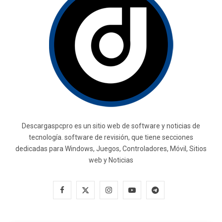
Descargaspcpro es un sitio web de software y noticias de
tecnología. software de revisión, que tiene secciones
dedicadas para Windows, Juegos, Controladores, Móvil, Sitios
web y Noticias
F
X
I
Y
T
a
(
n
o
e