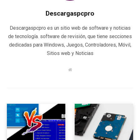
Descargaspcpro
Descargaspcpro es un sitio web de software y noticias
de tecnología. software de revisión, que tiene secciones
dedicadas para Windows, Juegos, Controladores, Móvil,
Sitios web y Noticias
W
e
b
s
i
t
e