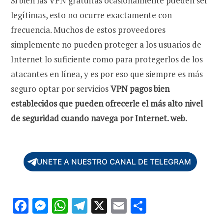
Si bien las VPN gratuitas ocasionalmente pueden ser
legítimas, esto no ocurre exactamente con
frecuencia. Muchos de estos proveedores
simplemente no pueden proteger a los usuarios de
Internet lo suficiente como para protegerlos de los
atacantes en línea, y es por eso que siempre es más
seguro optar por servicios
VPN pagos bien
establecidos que pueden ofrecerle el más alto nivel
de seguridad cuando navega por Internet. web.
UNETE A NUESTRO CANAL DE TELEGRAM
F
M
W
T
X
E
C