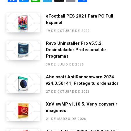
a
es
h
el
m
o
ce
se
at
e
ail
m
eFootball PES 2021 Para PC Full
Español
b
n
s
gr
p
19 DE OCTUBRE DE 2022
o
g
A
a
ar
o
er
p
m
tir
Revo Uninstaller Pro v5.5.2,
Desinstalador Profesional de
k
p
Programas
30 DE JULIO DE 2026
Abelssoft AntiRansomware 2024
v24.0.50141, Protege tu ordenador
27 DE OCTUBRE DE 2023
XnViewMP v1.10.5, Ver y convertir
imágenes
21 DE MARZO DE 2026