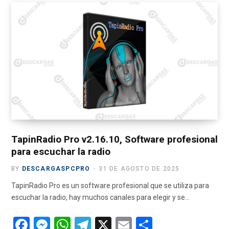
c
T
s
u
l
e
w
t
T
e
b
i
a
u
g
o
t
g
b
r
o
t
r
e
a
k
e
a
m
r
m
)
TapinRadio Pro v2.16.10, Software profesional
para escuchar la radio
BY
DESCARGASPCPRO
31 DE AGOSTO DE 2025
TapinRadio Pro es un software profesional que se utiliza para
escuchar la radio, hay muchos canales para elegir y se…
F
M
W
T
X
E
C