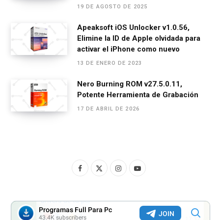
19 DE AGOSTO DE 2025
Apeaksoft iOS Unlocker v1.0.56,
Elimine la ID de Apple olvidada para
activar el iPhone como nuevo
13 DE ENERO DE 2023
Nero Burning ROM v27.5.0.11,
Potente Herramienta de Grabación
17 DE ABRIL DE 2026
F
X
I
Y
a
(
n
o
c
T
s
u
e
w
t
T