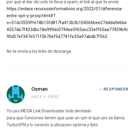
por qué al dar clic solo te lleva a spam, el link al que te envía:
https://enlace.recursosinformaticos.org/2022/01/diferencia-
entre-vpn-y-proxy.html#?
o=51dc3559ffe18b13fd817fa413b3b104566bee27ddda9ebbe
4557ab7f423dbc18a999dc0744ee5f65acc33eff65aa77459b9c
90d57ef347e571f3670ef5d7741fe33a97abdb7f562
No te envía a los links de descarga
Osman
RESPONDER
HACE 4 AÑOS
Yo uso MEGA Link Downloader todo ilimitado
para que funciones tienen que usar un vpn el que uso se llama
TurboVPN y lo conecto a ubicacion optima y listo