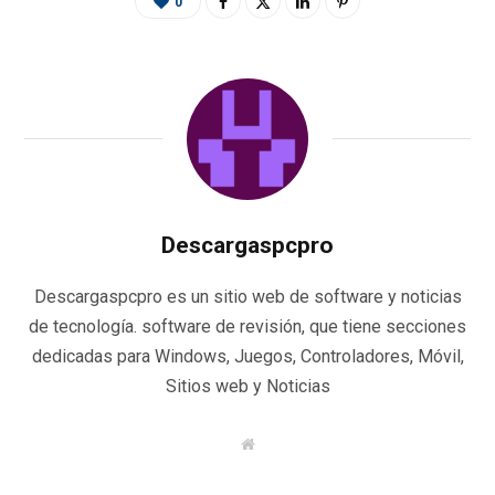
0
Descargaspcpro
Descargaspcpro es un sitio web de software y noticias
de tecnología. software de revisión, que tiene secciones
dedicadas para Windows, Juegos, Controladores, Móvil,
Sitios web y Noticias
W
e
b
s