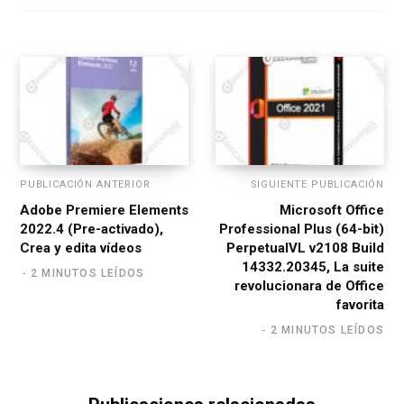
i
t
e
PUBLICACIÓN ANTERIOR
SIGUIENTE PUBLICACIÓN
Adobe Premiere Elements
Microsoft Office
2022.4 (Pre-activado),
Professional Plus (64-bit)
Crea y edita vídeos
PerpetualVL v2108 Build
14332.20345, La suite
2 MINUTOS LEÍDOS
revolucionara de Office
favorita
2 MINUTOS LEÍDOS