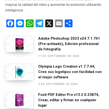
mejorar la calidad del video y aumentar la resolución utilizando
inteligencia…
F
M
W
T
X
E
C
a
es
h
el
m
o
ce
se
at
e
ail
m
Adobe Photoshop 2023 v24.7.1.741
(Pre-activado), Edición profesional
b
n
s
gr
p
de fotografía
o
g
A
a
ar
17 DE SEPTIEMBRE DE 2023
o
er
p
m
tir
Olympia Logo Creation v1.7.7.44,
k
p
Cree sus logotipos con facilidad con
el mejor software
5 DE SEPTIEMBRE DE 2024
Foxit PDF Editor Pro v13.2.0.23874,
Crear, editar y firmar en cualquier
lugar