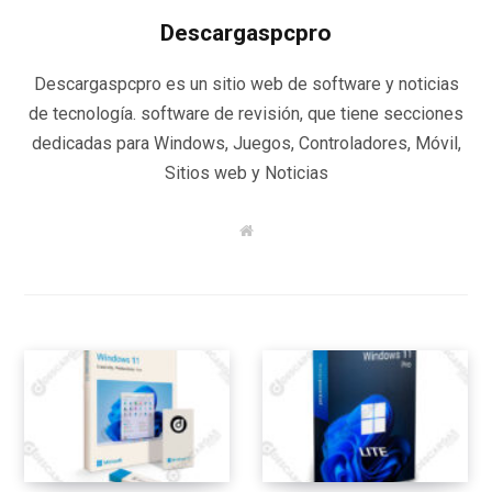
Descargaspcpro
Descargaspcpro es un sitio web de software y noticias
de tecnología. software de revisión, que tiene secciones
dedicadas para Windows, Juegos, Controladores, Móvil,
Sitios web y Noticias
W
e
b
s
i
t
e