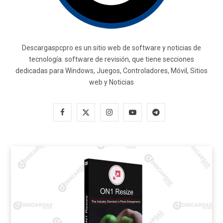
Descargaspcpro es un sitio web de software y noticias de
tecnología. software de revisión, que tiene secciones
dedicadas para Windows, Juegos, Controladores, Móvil, Sitios
web y Noticias
F
X
I
Y
T
a
(
n
o
e
c
T
s
u
l
e
w
t
T
e
b
i
a
u
g
o
t
g
b
r
o
t
r
e
a