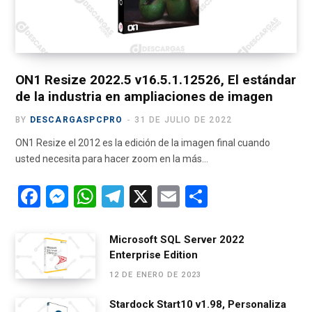
k
e
a
m
r
m
)
ON1 Resize 2022.5 v16.5.1.12526, El estándar
de la industria en ampliaciones de imagen
BY
DESCARGASPCPRO
31 DE JULIO DE 2022
ON1 Resize el 2012 es la edición de la imagen final cuando
usted necesita para hacer zoom en la más…
F
M
W
T
X
E
C
a
es
h
el
m
o
ce
se
at
e
ail
m
Microsoft SQL Server 2022
Enterprise Edition
b
n
s
gr
p
12 DE ENERO DE 2023
o
g
A
a
ar
o
er
p
m
tir
Stardock Start10 v1.98, Personaliza