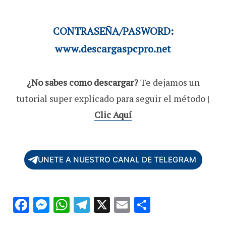
CONTRASEÑA/PASWORD:
www.descargaspcpro.net
¿No sabes como descargar?
Te dejamos un
tutorial super explicado para seguir el método |
Clic Aquí
UNETE A NUESTRO CANAL DE TELEGRAM
F
M
W
T
X
E
C
ac
es
h
el
m
o