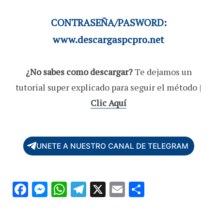
CONTRASEÑA/PASWORD:
www.descargaspcpro.net
¿No sabes como descargar?
Te dejamos un
tutorial super explicado para seguir el método |
Clic Aquí
UNETE A NUESTRO CANAL DE TELEGRAM
F
M
W
T
X
E
C
ac
es
h
el
m
o