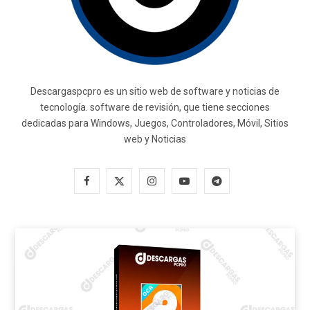
Descargaspcpro es un sitio web de software y noticias de
tecnología. software de revisión, que tiene secciones
dedicadas para Windows, Juegos, Controladores, Móvil, Sitios
web y Noticias
F
X
I
Y
T
a
(
n
o
e
c
T
s
u
l
e
w
t
T
e
b
i
a
u
g
o
t
g
b
r