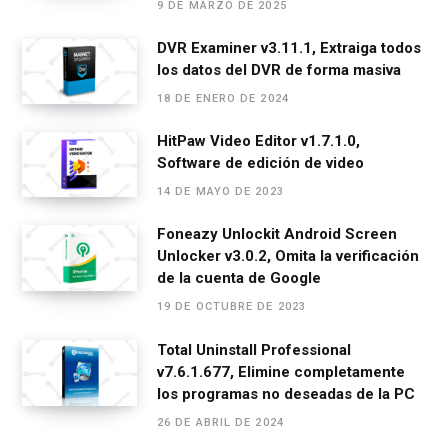
9 DE MARZO DE 2025
o
er
p
m
tir
DVR Examiner v3.11.1, Extraiga todos
k
p
los datos del DVR de forma masiva
18 DE ENERO DE 2024
HitPaw Video Editor v1.7.1.0,
Software de edición de video
14 DE MAYO DE 2023
Foneazy Unlockit Android Screen
Unlocker v3.0.2, Omita la verificación
de la cuenta de Google
19 DE OCTUBRE DE 2023
Total Uninstall Professional
v7.6.1.677, Elimine completamente
los programas no deseadas de la PC
26 DE ABRIL DE 2024