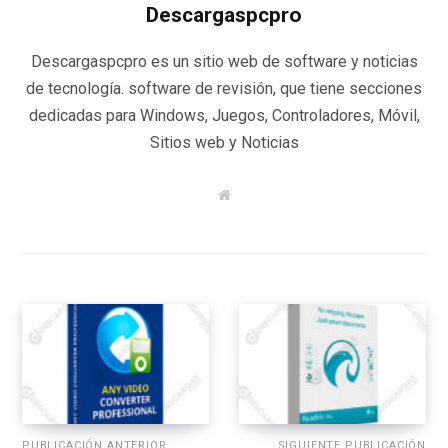
Descargaspcpro
Descargaspcpro es un sitio web de software y noticias
de tecnología. software de revisión, que tiene secciones
dedicadas para Windows, Juegos, Controladores, Móvil,
Sitios web y Noticias
W
e
b
s
i
t
e
PUBLICACIÓN ANTERIOR
SIGUIENTE PUBLICACIÓN