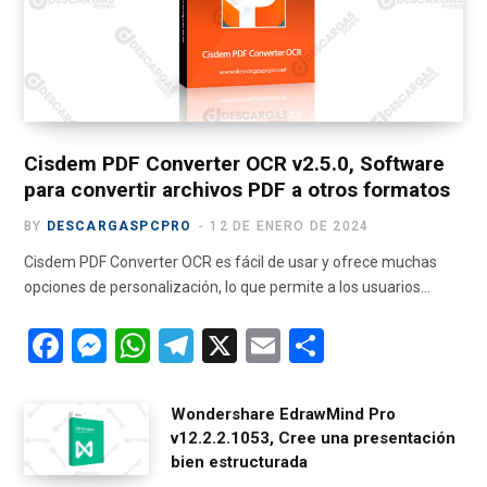
o
t
r
e
a
k
e
a
m
r
m
)
Cisdem PDF Converter OCR v2.5.0, Software
para convertir archivos PDF a otros formatos
BY
DESCARGASPCPRO
12 DE ENERO DE 2024
Cisdem PDF Converter OCR es fácil de usar y ofrece muchas
opciones de personalización, lo que permite a los usuarios…
F
M
W
T
X
E
C
a
es
h
el
m
o
ce
se
at
e
ail
m
Wondershare EdrawMind Pro
v12.2.2.1053, Cree una presentación
b
n
s
gr
p
bien estructurada
o
g
A
a
ar