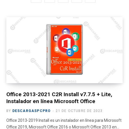
a
(
n
o
e
c
T
s
u
l
e
w
t
T
e
b
i
a
u
g
o
t
g
b
r
o
t
r
e
a
k
e
a
m
r
m
)
Office 2013-2021 C2R Install v7.7.5 + Lite,
Instalador en línea Microsoft Office
BY
DESCARGASPCPRO
21 DE OCTUBRE DE 2023
Office 2013-2019 Install es un instalador en línea para Microsoft
Office 2019, Microsoft Office 2016 o Microsoft Office 2013 en…