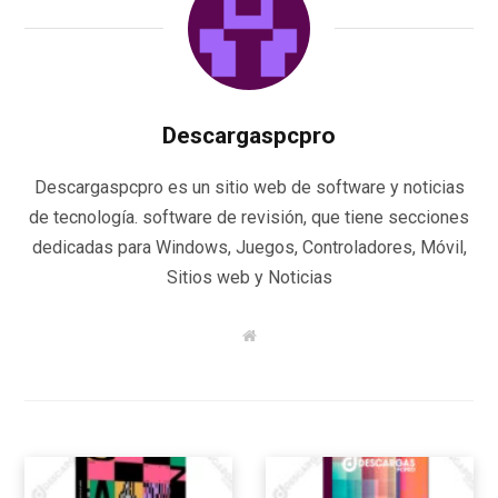
Descargaspcpro
Descargaspcpro es un sitio web de software y noticias
de tecnología. software de revisión, que tiene secciones
dedicadas para Windows, Juegos, Controladores, Móvil,
Sitios web y Noticias
W
e
b
s
i
t
e