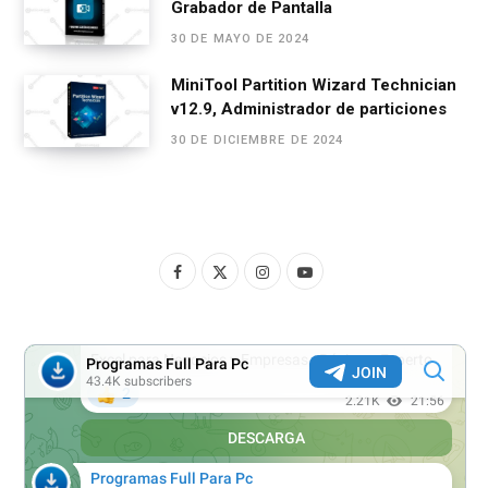
Grabador de Pantalla
30 DE MAYO DE 2024
MiniTool Partition Wizard Technician
v12.9, Administrador de particiones
30 DE DICIEMBRE DE 2024
F
X
I
Y
a
(
n
o
c
T
s
u
e
w
t
T
b
i
a
u
o
t
g
b