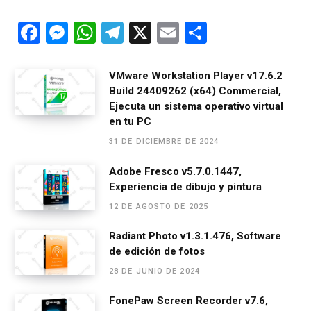
F
M
W
T
X
E
C
a
es
h
el
m
o
ce
se
at
e
ail
m
VMware Workstation Player v17.6.2
Build 24409262 (x64) Commercial,
b
n
s
gr
p
Ejecuta un sistema operativo virtual
o
g
A
a
ar
en tu PC
o
er
p
m
tir
31 DE DICIEMBRE DE 2024
k
p
Adobe Fresco v5.7.0.1447,
Experiencia de dibujo y pintura
12 DE AGOSTO DE 2025
Radiant Photo v1.3.1.476, Software
de edición de fotos
28 DE JUNIO DE 2024
FonePaw Screen Recorder v7.6,