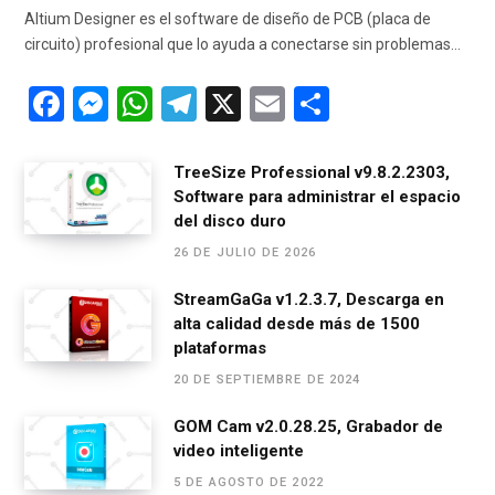
Altium Designer es el software de diseño de PCB (placa de
circuito) profesional que lo ayuda a conectarse sin problemas…
F
M
W
T
X
E
C
a
es
h
el
m
o
ce
se
at
e
ail
m
TreeSize Professional v9.8.2.2303,
Software para administrar el espacio
b
n
s
gr
p
del disco duro
o
g
A
a
ar
26 DE JULIO DE 2026
o
er
p
m
tir
StreamGaGa v1.2.3.7, Descarga en
k
p
alta calidad desde más de 1500
plataformas
20 DE SEPTIEMBRE DE 2024
GOM Cam v2.0.28.25, Grabador de
video inteligente
5 DE AGOSTO DE 2022