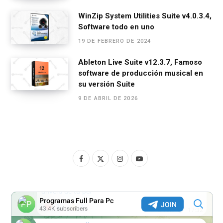
WinZip System Utilities Suite v4.0.3.4,
Software todo en uno
19 DE FEBRERO DE 2024
Ableton Live Suite v12.3.7, Famoso
software de producción musical en
su versión Suite
9 DE ABRIL DE 2026
F
X
I
Y
a
(
n
o
c
T
s
u
e
w
t
T