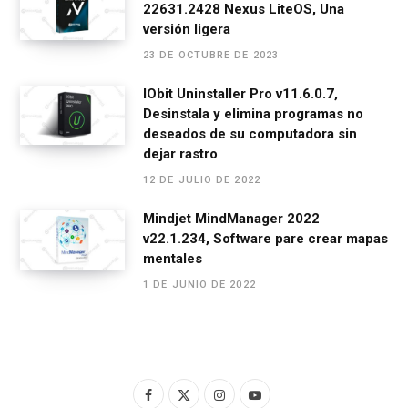
22631.2428 Nexus LiteOS, Una
versión ligera
23 DE OCTUBRE DE 2023
IObit Uninstaller Pro v11.6.0.7,
Desinstala y elimina programas no
deseados de su computadora sin
dejar rastro
12 DE JULIO DE 2022
Mindjet MindManager 2022
v22.1.234, Software pare crear mapas
mentales
1 DE JUNIO DE 2022
F
X
I
Y