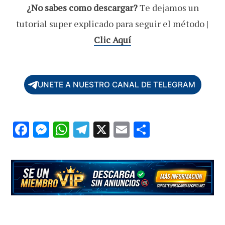
¿No sabes como descargar?
Te dejamos un
tutorial super explicado para seguir el método |
Clic Aquí
UNETE A NUESTRO CANAL DE TELEGRAM
F
M
W
T
X
E
C
ac
es
h
el
m
o
e
se
at
e
ai
m
b
n
s
gr
l
p
o
g
A
a
ar
o
er
p
m
ti