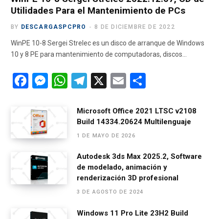
Utilidades Para el Mantenimiento de PCs
BY
DESCARGASPCPRO
8 DE DICIEMBRE DE 2022
WinPE 10-8 Sergei Strelec es un disco de arranque de Windows
10 y 8 PE para mantenimiento de computadoras, discos…
F
M
W
T
X
E
C
a
es
h
el
m
o
ce
se
at
e
ail
m
Microsoft Office 2021 LTSC v2108
Build 14334.20624 Multilenguaje
b
n
s
gr
p
1 DE MAYO DE 2026
o
g
A
a
ar
o
er
p
m
tir
Autodesk 3ds Max 2025.2, Software
de modelado, animación y
k
p
renderización 3D profesional
3 DE AGOSTO DE 2024
Windows 11 Pro Lite 23H2 Build