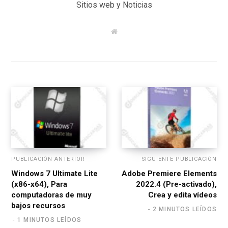
Sitios web y Noticias
W
e
b
s
i
t
e
PUBLICACIÓN ANTERIOR
SIGUIENTE PUBLICACIÓN
Windows 7 Ultimate Lite
Adobe Premiere Elements
(x86-x64), Para
2022.4 (Pre-activado),
computadoras de muy
Crea y edita vídeos
bajos recursos
2 MINUTOS LEÍDOS
1 MINUTOS LEÍDOS