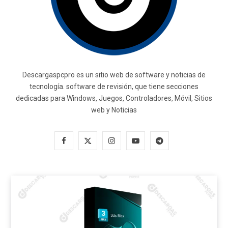
Descargaspcpro es un sitio web de software y noticias de
tecnología. software de revisión, que tiene secciones
dedicadas para Windows, Juegos, Controladores, Móvil, Sitios
web y Noticias
F
X
I
Y
T
a
(
n
o
e
c
T
s
u
l
e
w
t
T
e
b
i
a
u
g