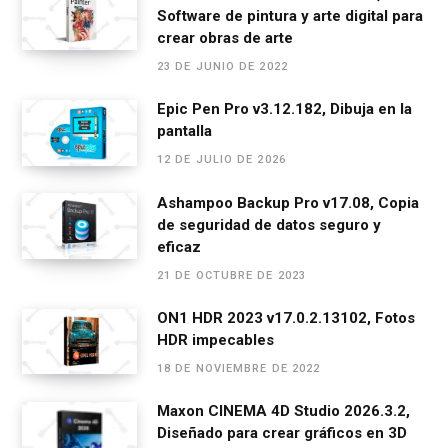
Software de pintura y arte digital para
b
n
s
gr
p
crear obras de arte
o
g
A
a
ar
23 DE JUNIO DE 2022
o
er
p
m
tir
Epic Pen Pro v3.12.182, Dibuja en la
k
p
pantalla
12 DE JULIO DE 2026
Ashampoo Backup Pro v17.08, Copia
de seguridad de datos seguro y
eficaz
21 DE OCTUBRE DE 2023
ON1 HDR 2023 v17.0.2.13102, Fotos
HDR impecables
18 DE NOVIEMBRE DE 2022
Maxon CINEMA 4D Studio 2026.3.2,
Diseñado para crear gráficos en 3D