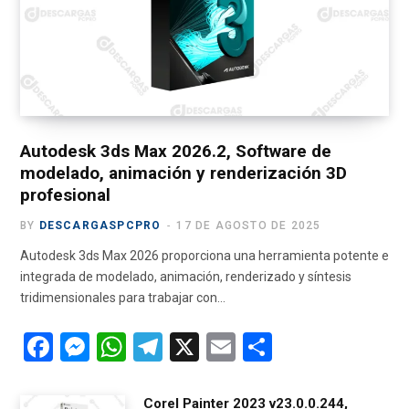
o
t
g
b
r
o
t
r
e
a
k
e
a
m
r
m
)
Autodesk 3ds Max 2026.2, Software de
modelado, animación y renderización 3D
profesional
BY
DESCARGASPCPRO
17 DE AGOSTO DE 2025
Autodesk 3ds Max 2026 proporciona una herramienta potente e
integrada de modelado, animación, renderizado y síntesis
tridimensionales para trabajar con…
F
M
W
T
X
E
C
a
es
h
el
m
o
ce
se
at
e
ail
m
Corel Painter 2023 v23.0.0.244,