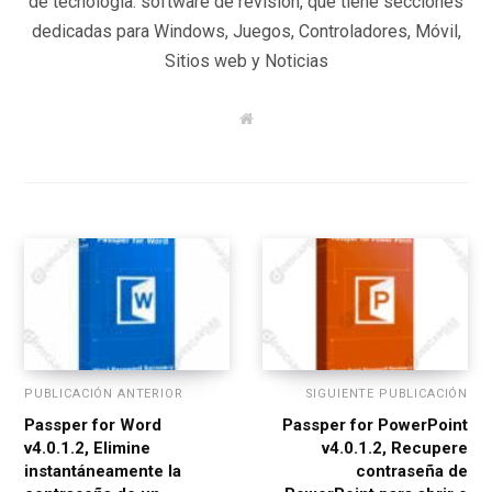
de tecnología. software de revisión, que tiene secciones
dedicadas para Windows, Juegos, Controladores, Móvil,
Sitios web y Noticias
W
e
b
s
i
t
e
PUBLICACIÓN ANTERIOR
SIGUIENTE PUBLICACIÓN
Passper for Word
Passper for PowerPoint
v4.0.1.2, Elimine
v4.0.1.2, Recupere
instantáneamente la
contraseña de