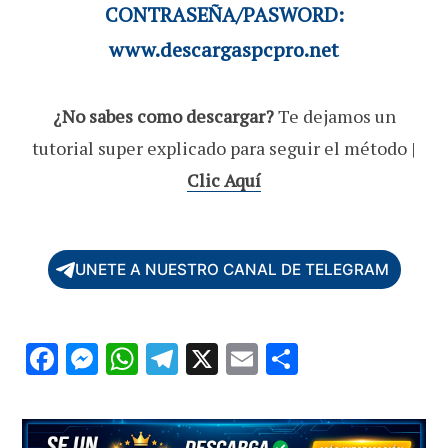
CONTRASEÑA/PASWORD:
www.descargaspcpro.net
¿No sabes como descargar?
Te dejamos un
tutorial super explicado para seguir el método |
Clic Aquí
UNETE A NUESTRO CANAL DE TELEGRAM
F
M
W
T
X
E
C
ac
es
h
el
m
o
e
se
at
e
ai
m