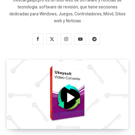
Descargaspcpro es un sitio web de software y noticias de
tecnología. software de revisión, que tiene secciones
dedicadas para Windows, Juegos, Controladores, Móvil, Sitios
web y Noticias
F
X
I
Y
T
a
(
n
o
e
c
T
s
u
l
e
w
t
T
e
b
i
a
u
g
o
t
g
b
r
o
t
r
e
a
k
e
a
m
r
m