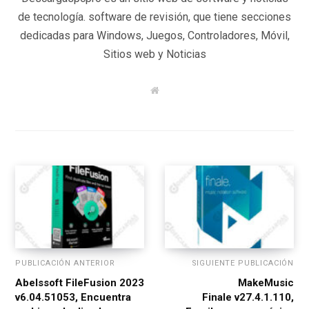
de tecnología. software de revisión, que tiene secciones
dedicadas para Windows, Juegos, Controladores, Móvil,
Sitios web y Noticias
W
e
b
s
i
t
e
PUBLICACIÓN ANTERIOR
SIGUIENTE PUBLICACIÓN
Abelssoft FileFusion 2023
MakeMusic
v6.04.51053, Encuentra
Finale v27.4.1.110,