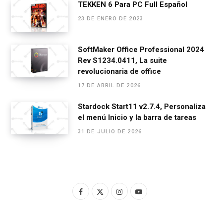
TEKKEN 6 Para PC Full Español
23 DE ENERO DE 2023
SoftMaker Office Professional 2024
Rev S1234.0411, La suite
revolucionaria de office
17 DE ABRIL DE 2026
Stardock Start11 v2.7.4, Personaliza
el menú Inicio y la barra de tareas
31 DE JULIO DE 2026
F
X
I
Y
a
(
n
o