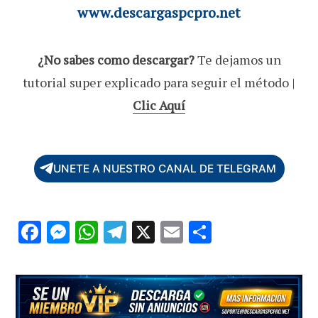
www.descargaspcpro.net
¿No sabes como descargar?
Te dejamos un
tutorial super explicado para seguir el método |
Clic Aquí
UNETE A NUESTRO CANAL DE TELEGRAM
F
M
W
T
X
E
C
ac
es
h
el
m
o
e
se
at
e
ai
m
b
n
s
gr
l
p