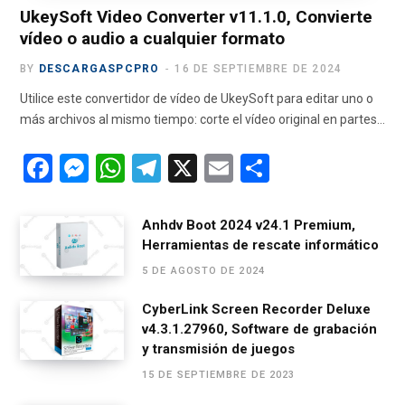
)
UkeySoft Video Converter v11.1.0, Convierte
vídeo o audio a cualquier formato
BY
DESCARGASPCPRO
16 DE SEPTIEMBRE DE 2024
Utilice este convertidor de vídeo de UkeySoft para editar uno o
más archivos al mismo tiempo: corte el vídeo original en partes…
F
M
W
T
X
E
C
a
es
h
el
m
o
ce
se
at
e
ail
m
Anhdv Boot 2024 v24.1 Premium,
Herramientas de rescate informático
b
n
s
gr
p
5 DE AGOSTO DE 2024
o
g
A
a
ar
o
er
p
m
tir
CyberLink Screen Recorder Deluxe
v4.3.1.27960, Software de grabación
k
p
y transmisión de juegos
15 DE SEPTIEMBRE DE 2023