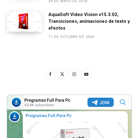
29 DE MAYO DE 2024
AquaSoft Video Vision v15.3.02,
Transiciones, animaciones de texto y
efectos
11 DE OCTUBRE DE 2024
F
X
I
Y
a
(
n
o
c
T
s
u
e
w
t
T
b
i
a
u
o
t
g
b
o
t
r
e