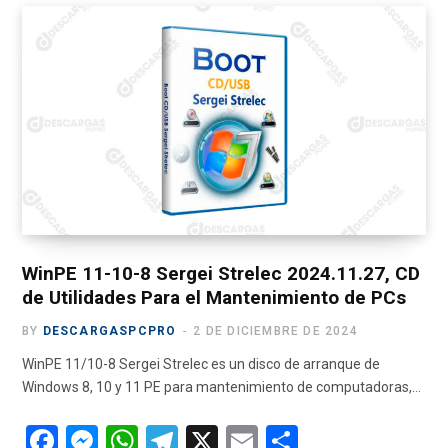
c
T
s
u
l
e
w
t
T
e
b
i
a
u
g
o
t
g
b
r
o
t
r
e
a
k
e
a
m
r
m
)
WinPE 11-10-8 Sergei Strelec 2024.11.27, CD
de Utilidades Para el Mantenimiento de PCs
BY
DESCARGASPCPRO
2 DE DICIEMBRE DE 2024
WinPE 11/10-8 Sergei Strelec es un disco de arranque de
Windows 8, 10 y 11 PE para mantenimiento de computadoras,…
F
M
W
T
X
E
C