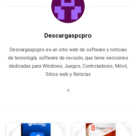
Descargaspcpro
Descargaspcpro es un sitio web de software y noticias
de tecnología. software de revisión, que tiene secciones
dedicadas para Windows, Juegos, Controladores, Móvil,
Sitios web y Noticias
W
e
b
s
i
t
e