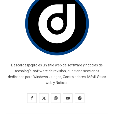
Descargaspcpro es un sitio web de software y noticias de
tecnología. software de revisión, que tiene secciones
dedicadas para Windows, Juegos, Controladores, Móvil, Sitios
web y Noticias
F
X
I
Y
T
a
(
n
o
e