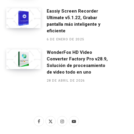
Eassiy Screen Recorder
Ultimate v5.1.22, Grabar
pantalla más inteligente y
eficiente
6 DE ENERO DE 2025
WonderFox HD Video
Converter Factory Pro v28.9,
Solución de procesamiento
de video todo en uno
28 DE ABRIL DE 2026
F
X
I
Y
a
(
n
o