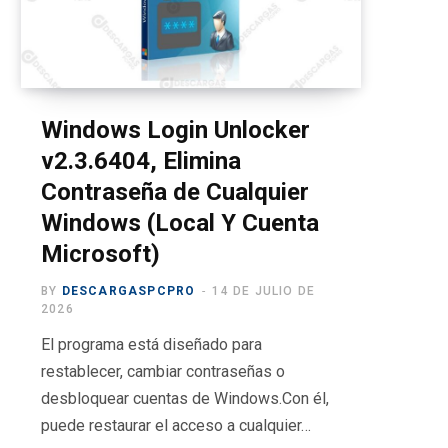
o
t
g
b
r
o
t
r
e
a
k
e
a
m
r
m
Windows Login Unlocker
v2.3.6404, Elimina
)
Contraseña de Cualquier
Windows (Local Y Cuenta
Microsoft)
BY
DESCARGASPCPRO
14 DE JULIO DE
2026
El programa está diseñado para
restablecer, cambiar contraseñas o
desbloquear cuentas de Windows.Con él,
puede restaurar el acceso a cualquier…