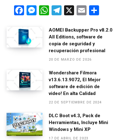
F
M
W
T
X
E
C
a
es
h
el
m
o
ce
se
at
e
ail
m
AOMEI Backupper Pro v8.2.0
All Editions, software de
b
n
s
gr
p
copia de seguridad y
o
g
A
a
ar
recuperación profesional
o
er
p
m
tir
20 DE MARZO DE 2026
k
p
Wondershare Filmora
v13.6.13.9072, El Mejor
software de edición de
video! En alta Calidad
22 DE SEPTIEMBRE DE 2024
DLC Boot v4.3, Pack de
Herramientas, Incluye Mini
Windows y Mini XP
17 DE ABRIL DE 2023