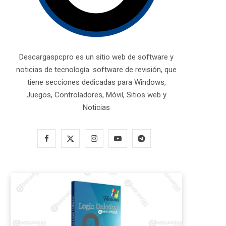
Descargaspcpro es un sitio web de software y
noticias de tecnología. software de revisión, que
tiene secciones dedicadas para Windows,
Juegos, Controladores, Móvil, Sitios web y
Noticias
F
X
I
Y
T
a
(
n
o
e
c
T
s
u
l
e
w
t
T
e
b
i
a
u
g