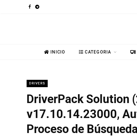
F
T
a
e
c
l
e
e
INICIO
CATEGORIA
b
g
o
r
DRIVERS
o
a
DriverPack Solution 
k
m
v17.10.14.23000, Au
Proceso de Búsqueda 