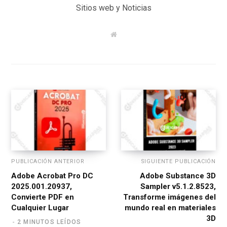
Sitios web y Noticias
W
e
b
s
i
t
e
PUBLICACIÓN ANTERIOR
SIGUIENTE PUBLICACIÓN
Adobe Acrobat Pro DC
Adobe Substance 3D
2025.001.20937,
Sampler v5.1.2.8523,
Convierte PDF en
Transforme imágenes del
Cualquier Lugar
mundo real en materiales
3D
2 MINUTOS LEÍDOS