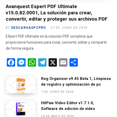
)
Avanquest Expert PDF Ultimate
v15.0.82.0001, La solución para crear,
convertir, editar y proteger sus archivos PDF
BY
DESCARGASPCPRO
27 DE JUNIO DE 2024
EXpert PDF Ultimate es la solución PDF completa que
proporciona funciones para crear, convertir, editar y compartir
de forma segura…
F
M
W
T
X
E
C
a
es
h
el
m
o
ce
se
at
e
ail
m
Reg Organizer v9.45 Beta 1, Limpieza
de registro y optimización de pc
b
n
s
gr
p
7 DE JUNIO DE 2024
o
g
A
a
ar
o
er
p
m
tir
HitPaw Video Editor v1.7.1.0,
Software de edición de video
k
p
14 DE MAYO DE 2023