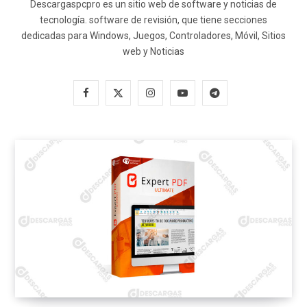
Descargaspcpro es un sitio web de software y noticias de
tecnología. software de revisión, que tiene secciones
dedicadas para Windows, Juegos, Controladores, Móvil, Sitios
web y Noticias
F
X
I
Y
T
a
(
n
o
e
c
T
s
u
l
e
w
t
T
e
b
i
a
u
g
o
t
g
b
r
o
t
r
e
a
k
e
a
m
r
m