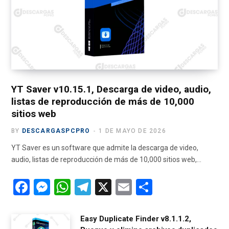
o
t
g
b
r
o
t
r
e
a
k
e
a
m
r
m
)
YT Saver v10.15.1, Descarga de video, audio,
listas de reproducción de más de 10,000
sitios web
BY
DESCARGASPCPRO
1 DE MAYO DE 2026
YT Saver es un software que admite la descarga de video,
audio, listas de reproducción de más de 10,000 sitios web,…
F
M
W
T
X
E
C
a
es
h
el
m
o
ce
se
at
e
ail
m
Easy Duplicate Finder v8.1.1.2,