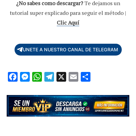
¿No sabes como descargar?
Te dejamos un
tutorial super explicado para seguir el método |
Clic Aquí
UNETE A NUESTRO CANAL DE TELEGRAM
F
M
W
T
X
E
C
ac
es
h
el
m
o
e
se
at
e
ai
m
b
n
s
gr
l
p
o
g
A
a
ar
o
er
p
m
ti
k
p
r