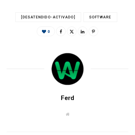
[DESATENDIDO-ACTIVADO]
SOFTWARE
0
Ferd
W
e
b
s
i
t