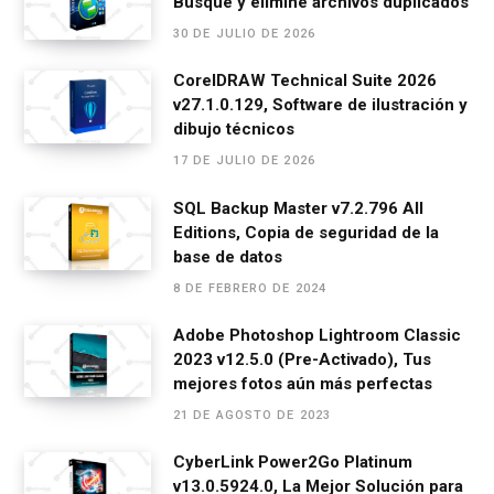
Busque y elimine archivos duplicados
b
n
s
gr
p
30 DE JULIO DE 2026
o
g
A
a
ar
o
er
p
m
tir
CorelDRAW Technical Suite 2026
v27.1.0.129, Software de ilustración y
k
p
dibujo técnicos
17 DE JULIO DE 2026
SQL Backup Master v7.2.796 All
Editions, Copia de seguridad de la
base de datos
8 DE FEBRERO DE 2024
Adobe Photoshop Lightroom Classic
2023 v12.5.0 (Pre-Activado), Tus
mejores fotos aún más perfectas
21 DE AGOSTO DE 2023
CyberLink Power2Go Platinum
v13.0.5924.0, La Mejor Solución para