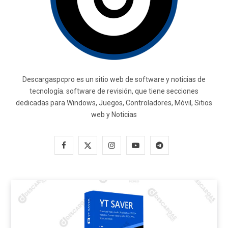
Descargaspcpro es un sitio web de software y noticias de
tecnología. software de revisión, que tiene secciones
dedicadas para Windows, Juegos, Controladores, Móvil, Sitios
web y Noticias
F
X
I
Y
T
a
(
n
o
e
c
T
s
u
l
e
w
t
T
e
b
i
a
u
g