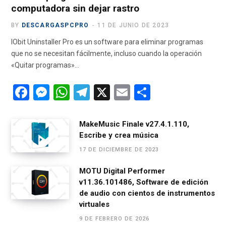
computadora sin dejar rastro
BY
DESCARGASPCPRO
11 DE JUNIO DE 2023
IObit Uninstaller Pro es un software para eliminar programas
que no se necesitan fácilmente, incluso cuando la operación
«Quitar programas»…
F
M
W
T
X
E
C
a
es
h
el
m
o
ce
se
at
e
ail
m
MakeMusic Finale v27.4.1.110,
Escribe y crea música
b
n
s
gr
p
17 DE DICIEMBRE DE 2023
o
g
A
a
ar
o
er
p
m
tir
MOTU Digital Performer
v11.36.101486, Software de edición
k
p
de audio con cientos de instrumentos
virtuales
9 DE FEBRERO DE 2026