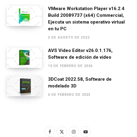
VMware Workstation Player v16.2.4
Build 20089737 (x64) Commercial,
Ejecuta un sistema operativo virtual
en tu PC
3 DE AGOSTO DE 2022
AVS Video Editor v26.0.1.176,
Software de edición de video
15 DE FEBRERO DE 2026
3DCoat 2022.58, Software de
modelado 3D
6 DE FEBRERO DE 2023
F
X
I
Y