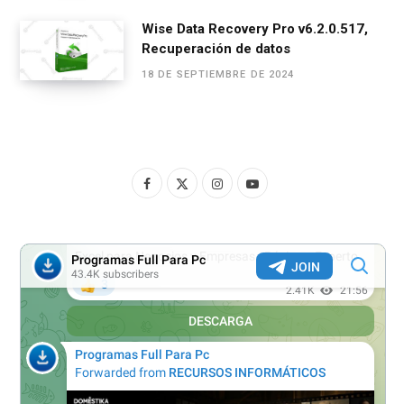
Wise Data Recovery Pro v6.2.0.517,
Recuperación de datos
18 DE SEPTIEMBRE DE 2024
F
X
I
Y
a
(
n
o
c
T
s
u
e
w
t
T
b
i
a
u
o
t
g
b
o
t
r
e
k
e
a