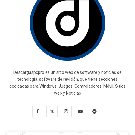
Descargaspcpro es un sitio web de software y noticias de
tecnología. software de revisión, que tiene secciones
dedicadas para Windows, Juegos, Controladores, Móvil, Sitios
web y Noticias
F
X
I
Y
T
a
(
n
o
e
c
T
s
u
l