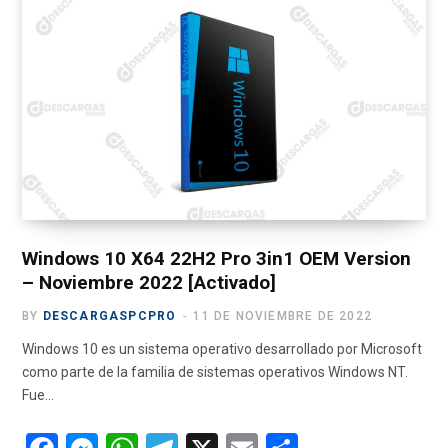
e
w
t
T
e
b
i
a
u
g
o
t
g
b
r
o
t
r
e
a
k
e
a
m
r
m
)
Windows 10 X64 22H2 Pro 3in1 OEM Version
– Noviembre 2022 [Activado]
BY
DESCARGASPCPRO
11 DE NOVIEMBRE DE 2022
Windows 10 es un sistema operativo desarrollado por Microsoft
como parte de la familia de sistemas operativos Windows NT.
Fue…