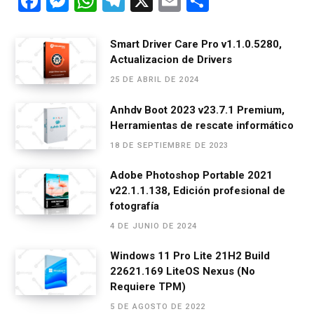
F
M
W
T
X
E
C
a
es
h
el
m
o
ce
se
at
e
ail
m
Smart Driver Care Pro v1.1.0.5280,
Actualizacion de Drivers
b
n
s
gr
p
25 DE ABRIL DE 2024
o
g
A
a
ar
o
er
p
m
tir
Anhdv Boot 2023 v23.7.1 Premium,
Herramientas de rescate informático
k
p
18 DE SEPTIEMBRE DE 2023
Adobe Photoshop Portable 2021
v22.1.1.138, Edición profesional de
fotografía
4 DE JUNIO DE 2024
Windows 11 Pro Lite 21H2 Build
22621.169 LiteOS Nexus (No
Requiere TPM)
5 DE AGOSTO DE 2022