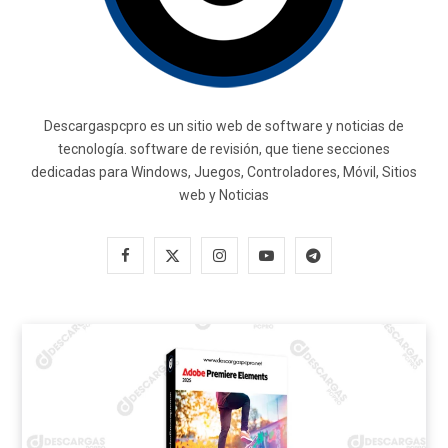
Descargaspcpro es un sitio web de software y noticias de
tecnología. software de revisión, que tiene secciones
dedicadas para Windows, Juegos, Controladores, Móvil, Sitios
web y Noticias
F
X
I
Y
T
a
(
n
o
e
c
T
s
u
l
e
w
t
T
e
b
i
a
u
g
o
t
g
b
r