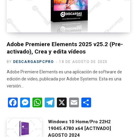
o
t
r
e
a
k
e
a
m
r
m
)
Adobe Premiere Elements 2025 v25.2 (Pre-
activado), Crea y edita vídeos
BY
DESCARGASPCPRO
18 DE AGOSTO DE 2025
Adobe Premiere Elements es una aplicación de software de
edición de video, publicada por Adobe Systems. Esta es una
versión…
F
M
W
T
X
E
C
a
es
h
el
m
o
ce
se
at
e
ail
m
Windows 10 Home/Pro 22H2
19045.4780 x64 [ACTIVADO]
b
n
s
gr
p
AGOSTO 2024