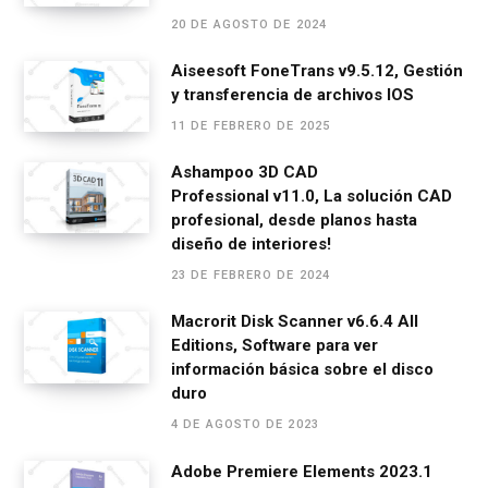
o
g
A
a
ar
20 DE AGOSTO DE 2024
o
er
p
m
tir
Aiseesoft FoneTrans v9.5.12, Gestión
k
p
y transferencia de archivos IOS
11 DE FEBRERO DE 2025
Ashampoo 3D CAD
Professional v11.0, La solución CAD
profesional, desde planos hasta
diseño de interiores!
23 DE FEBRERO DE 2024
Macrorit Disk Scanner v6.6.4 All
Editions, Software para ver
información básica sobre el disco
duro
4 DE AGOSTO DE 2023
Adobe Premiere Elements 2023.1