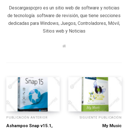
Descargaspcpro es un sitio web de software y noticias
de tecnología. software de revisión, que tiene secciones
dedicadas para Windows, Juegos, Controladores, Móvil,
Sitios web y Noticias
W
e
b
s
i
t
e
PUBLICACIÓN ANTERIOR
SIGUIENTE PUBLICACIÓN
Ashampoo Snap v15.1,
My Music