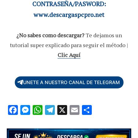
CONTRASEÑA/PASWORD:
www.descargaspcpro.net
¿No sabes como descargar?
Te dejamos un
tutorial super explicado para seguir el método |
Clic Aquí
UNETE A NUESTRO CANAL DE TELEGRAM
F
M
W
T
X
E
C
ac
es
h
el
m
o
e
se
at
e
ai
m