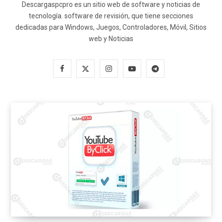
Descargaspcpro es un sitio web de software y noticias de
tecnología. software de revisión, que tiene secciones
dedicadas para Windows, Juegos, Controladores, Móvil, Sitios
web y Noticias
F
X
I
Y
T
a
(
n
o
e
c
T
s
u
l
e
w
t
T
e
b
i
a
u
g
o
t
g
b
r
o
t
r
e
a
k
e
a
m
r
m