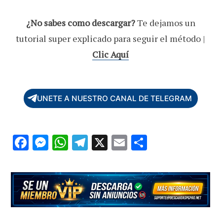
¿No sabes como descargar?
Te dejamos un
tutorial super explicado para seguir el método |
Clic Aquí
UNETE A NUESTRO CANAL DE TELEGRAM
F
M
W
T
X
E
C
ac
es
h
el
m
o
e
se
at
e
ai
m
b
n
s
gr
l
p
o
g
A
a
ar