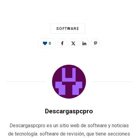
o
er
p
m
ti
k
p
r
SOFTWARE
0
Descargaspcpro
Descargaspcpro es un sitio web de software y noticias
de tecnología. software de revisión, que tiene secciones