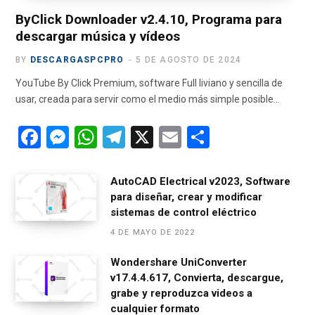
)
ByClick Downloader v2.4.10, Programa para
descargar música y vídeos
BY
DESCARGASPCPRO
5 DE AGOSTO DE 2024
YouTube By Click Premium, software Full liviano y sencilla de
usar, creada para servir como el medio más simple posible…
F
M
W
T
X
E
C
a
es
h
el
m
o
ce
se
at
e
ail
m
AutoCAD Electrical v2023, Software
para diseñar, crear y modificar
b
n
s
gr
p
sistemas de control eléctrico
o
g
A
a
ar
4 DE MAYO DE 2022
o
er
p
m
tir
Wondershare UniConverter
k
p
v17.4.4.617, Convierta, descargue,
grabe y reproduzca videos a
cualquier formato