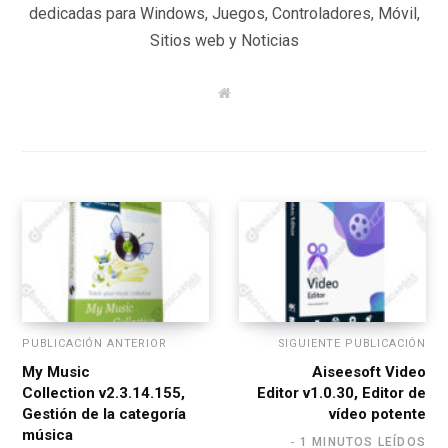
dedicadas para Windows, Juegos, Controladores, Móvil,
Sitios web y Noticias
W
e
b
s
i
t
e
PUBLICACIÓN ANTERIOR
SIGUIENTE PUBLICACIÓN
My Music
Aiseesoft Video
Collection v2.3.14.155,
Editor v1.0.30, Editor de
Gestión de la categoría
vídeo potente
música
1 MINUTOS LEÍDOS