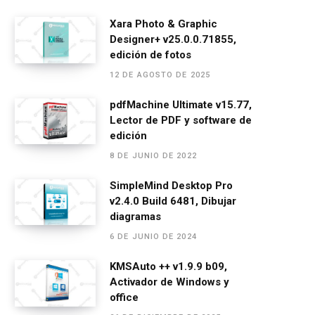
a
es
h
el
m
o
ce
se
at
e
ail
m
Xara Photo & Graphic
Designer+ v25.0.0.71855,
b
n
s
gr
p
edición de fotos
o
g
A
a
ar
12 DE AGOSTO DE 2025
o
er
p
m
tir
pdfMachine Ultimate v15.77,
k
p
Lector de PDF y software de
edición
8 DE JUNIO DE 2022
SimpleMind Desktop Pro
v2.4.0 Build 6481, Dibujar
diagramas
6 DE JUNIO DE 2024
KMSAuto ++ v1.9.9 b09,
Activador de Windows y
office