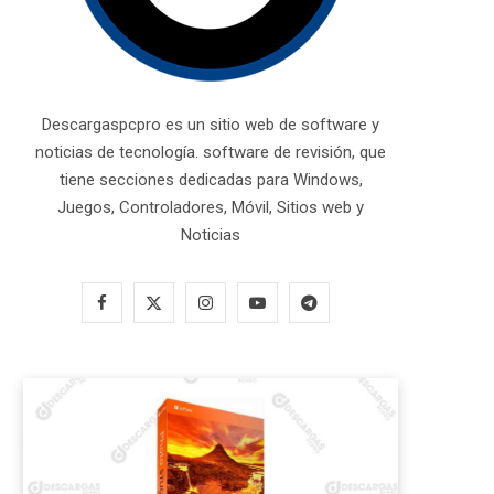
Descargaspcpro es un sitio web de software y
noticias de tecnología. software de revisión, que
tiene secciones dedicadas para Windows,
Juegos, Controladores, Móvil, Sitios web y
Noticias
F
X
I
Y
T
a
(
n
o
e
c
T
s
u
l
e
w
t
T
e
b
i
a
u
g