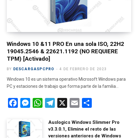
o
t
r
e
a
k
e
a
m
r
m
)
Windows 10 &11 PRO En una sola ISO, 22H2
19045.2546 & 22621.1192 (NO REQUIERE
TPM) [Activado]
BY
DESCARGASPCPRO
4 DE FEBRERO DE 2023
Windows 10 es un sistema operativo Microsoft Windows para
PC y estaciones de trabajo que forma parte de la familia…
F
M
W
T
X
E
C
a
es
h
el
m
o
ce
se
at
e
ail
m
Auslogics Windows Slimmer Pro
v3.3.0.1, Elimine el resto de las
b
n
s
gr
p
versiones anteriores de Windows