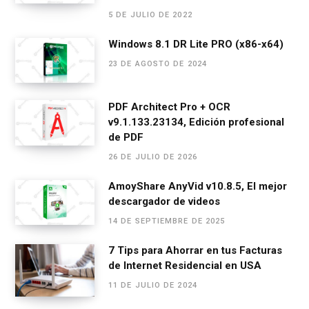
o
g
A
a
ar
5 DE JULIO DE 2022
o
er
p
m
tir
Windows 8.1 DR Lite PRO (x86-x64)
k
p
23 DE AGOSTO DE 2024
PDF Architect Pro + OCR
v9.1.133.23134, Edición profesional
de PDF
26 DE JULIO DE 2026
AmoyShare AnyVid v10.8.5, El mejor
descargador de videos
14 DE SEPTIEMBRE DE 2025
7 Tips para Ahorrar en tus Facturas
de Internet Residencial en USA
11 DE JULIO DE 2024