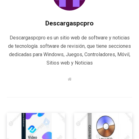
Descargaspcpro
Descargaspcpro es un sitio web de software y noticias
de tecnología. software de revisión, que tiene secciones
dedicadas para Windows, Juegos, Controladores, Móvil,
Sitios web y Noticias
W
e
b
s
i
t
e