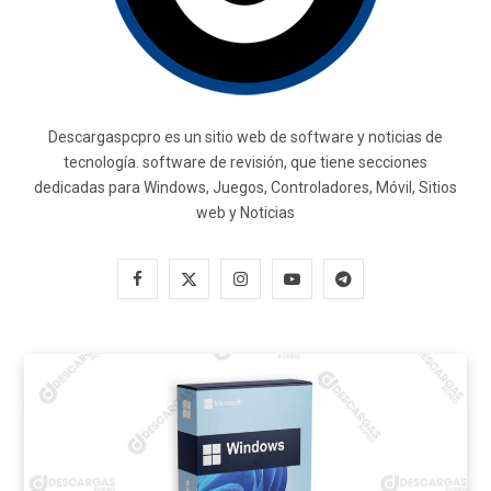
Descargaspcpro es un sitio web de software y noticias de
tecnología. software de revisión, que tiene secciones
dedicadas para Windows, Juegos, Controladores, Móvil, Sitios
web y Noticias
F
X
I
Y
T
a
(
n
o
e
c
T
s
u
l
e
w
t
T
e
b
i
a
u
g
o
t
g
b
r