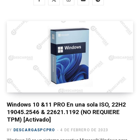
a
(
n
o
e
c
T
s
u
l
e
w
t
T
e
b
i
a
u
g
o
t
g
b
r
o
t
r
e
a
k
e
a
m
r
m
)
Windows 10 &11 PRO En una sola ISO, 22H2
19045.2546 & 22621.1192 (NO REQUIERE
TPM) [Activado]
BY
DESCARGASPCPRO
4 DE FEBRERO DE 2023