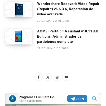
Wondershare Recoverit Video Repair
(Repairit) v6.6.3.6, Reparación de
vídeo avanzada
30 DE MARZO DE 2026
AOMEI Partition Assistant v10.11 All
Editions, Administrador de
particiones completo
21 DE JUNIO DE 2026
F
X
I
Y
a
(
n
o
c
T
s
u
e
w
t
T