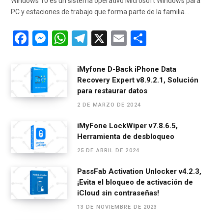
Windows 10 es un sistema operativo Microsoft Windows para
PC y estaciones de trabajo que forma parte de la familia…
F
M
W
T
X
E
C
a
es
h
el
m
o
ce
se
at
e
ail
m
iMyfone D-Back iPhone Data
Recovery Expert v8.9.2.1, Solución
b
n
s
gr
p
para restaurar datos
o
g
A
a
ar
2 DE MARZO DE 2024
o
er
p
m
tir
iMyFone LockWiper v7.8.6.5,
k
p
Herramienta de desbloqueo
25 DE ABRIL DE 2024
PassFab Activation Unlocker v4.2.3,
¡Evita el bloqueo de activación de
iCloud sin contraseñas!
13 DE NOVIEMBRE DE 2023