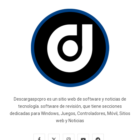
Descargaspcpro es un sitio web de software y noticias de
tecnología. software de revisión, que tiene secciones
dedicadas para Windows, Juegos, Controladores, Móvil, Sitios
web y Noticias
F
X
I
Y
T