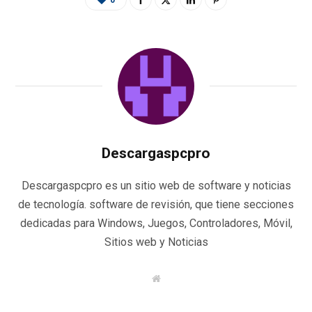
0
Descargaspcpro
Descargaspcpro es un sitio web de software y noticias
de tecnología. software de revisión, que tiene secciones
dedicadas para Windows, Juegos, Controladores, Móvil,
Sitios web y Noticias
W
e
b
s