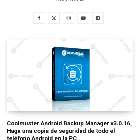
F
X
I
Y
T
a
(
n
o
e
c
T
s
u
l
e
w
t
T
e
b
i
a
u
g
o
t
g
b
r
o
t
r
e
a
k
e
a
m
r
m
)
Coolmuster Android Backup Manager v3.0.16,
Haga una copia de seguridad de todo el
teléfono Android en la PC