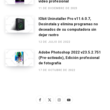
video profesional
11 DE DICIEMBRE DE 2023
IObit Uninstaller Pro v11.6.0.7,
Desinstala y elimina programas no
deseados de su computadora sin
dejar rastro
12 DE JULIO DE 2022
Adobe Photoshop 2022 v23.5.2.751
(Pre-activado), Edición profesional
de fotografía
17 DE OCTUBRE DE 2022
F
X
I
Y
a
(
n
o