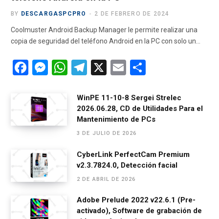
BY
DESCARGASPCPRO
2 DE FEBRERO DE 2024
Coolmuster Android Backup Manager le permite realizar una
copia de seguridad del teléfono Android en la PC con solo un…
F
M
W
T
X
E
C
a
es
h
el
m
o
ce
se
at
e
ail
m
WinPE 11-10-8 Sergei Strelec
2026.06.28, CD de Utilidades Para el
b
n
s
gr
p
Mantenimiento de PCs
o
g
A
a
ar
3 DE JULIO DE 2026
o
er
p
m
tir
CyberLink PerfectCam Premium
k
p
v2.3.7824.0, Detección facial
2 DE ABRIL DE 2026
Adobe Prelude 2022 v22.6.1 (Pre-
activado), Software de grabación de