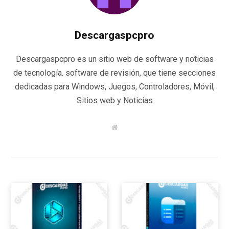
Descargaspcpro
Descargaspcpro es un sitio web de software y noticias
de tecnología. software de revisión, que tiene secciones
dedicadas para Windows, Juegos, Controladores, Móvil,
Sitios web y Noticias
W
e
b
s
i
t
e