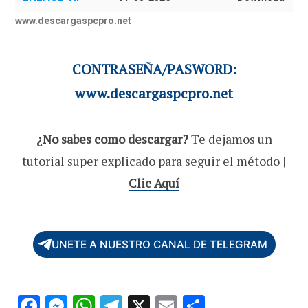
www.descargaspcpro.net
CONTRASEÑA/PASWORD:
www.descargaspcpro.net
¿No sabes como descargar?
Te dejamos un
tutorial super explicado para seguir el método |
Clic Aquí
UNETE A NUESTRO CANAL DE TELEGRAM
F
M
W
T
X
E
C