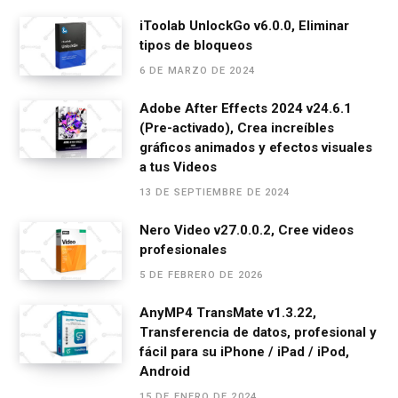
ce
se
at
e
ail
m
iToolab UnlockGo v6.0.0, Eliminar
tipos de bloqueos
b
n
s
gr
p
6 DE MARZO DE 2024
o
g
A
a
ar
o
er
p
m
tir
Adobe After Effects 2024 v24.6.1
(Pre-activado), Crea increíbles
k
p
gráficos animados y efectos visuales
a tus Videos
13 DE SEPTIEMBRE DE 2024
Nero Video v27.0.0.2, Cree videos
profesionales
5 DE FEBRERO DE 2026
AnyMP4 TransMate v1.3.22,
Transferencia de datos, profesional y
fácil para su iPhone / iPad / iPod,
Android
15 DE ENERO DE 2024