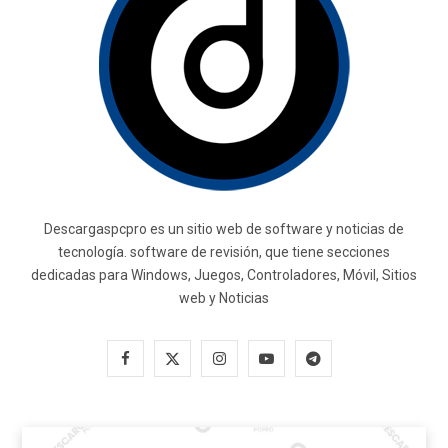
Descargaspcpro es un sitio web de software y noticias de
tecnología. software de revisión, que tiene secciones
dedicadas para Windows, Juegos, Controladores, Móvil, Sitios
web y Noticias
F
X
I
Y
T
a
(
n
o
e
c
T
s
u
l