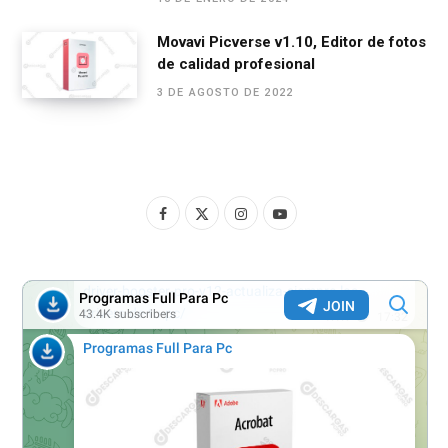
Movavi Picverse v1.10, Editor de fotos
de calidad profesional
3 DE AGOSTO DE 2022
F
X
I
Y
a
(
n
o
c
T
s
u
e
w
t
T
b
i
a
u
o
t
g
b
o
t
r
e