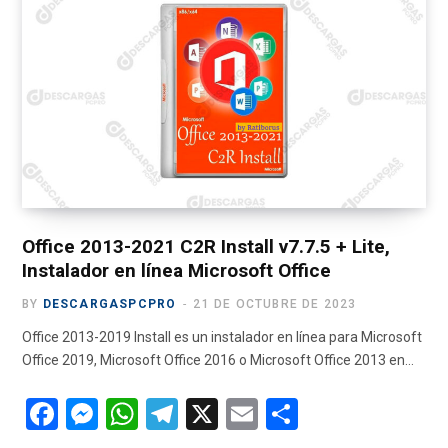
e
w
t
T
e
b
i
a
u
g
o
t
g
b
r
o
t
r
e
a
k
e
a
m
r
m
)
Office 2013-2021 C2R Install v7.7.5 + Lite,
Instalador en línea Microsoft Office
BY
DESCARGASPCPRO
21 DE OCTUBRE DE 2023
Office 2013-2019 Install es un instalador en línea para Microsoft
Office 2019, Microsoft Office 2016 o Microsoft Office 2013 en…
F
M
W
T
X
E
C
a
es
h
el
m
o