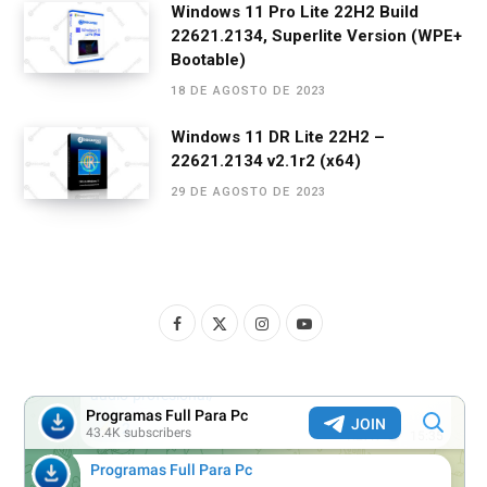
Windows 11 Pro Lite 22H2 Build
22621.2134, Superlite Version (WPE+
Bootable)
18 DE AGOSTO DE 2023
Windows 11 DR Lite 22H2 –
22621.2134 v2.1r2 (x64)
29 DE AGOSTO DE 2023
F
X
I
Y
a
(
n
o
c
T
s
u
e
w
t
T
b
i
a
u