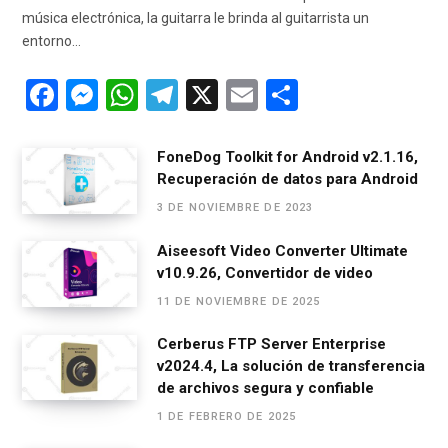
música electrónica, la guitarra le brinda al guitarrista un
entorno…
F
M
W
T
X
E
C
a
es
h
el
m
o
ce
se
at
e
ail
m
FoneDog Toolkit for Android v2.1.16,
Recuperación de datos para Android
b
n
s
gr
p
3 DE NOVIEMBRE DE 2023
o
g
A
a
ar
o
er
p
m
tir
Aiseesoft Video Converter Ultimate
v10.9.26, Convertidor de video
k
p
11 DE NOVIEMBRE DE 2025
Cerberus FTP Server Enterprise
v2024.4, La solución de transferencia
de archivos segura y confiable
1 DE FEBRERO DE 2025