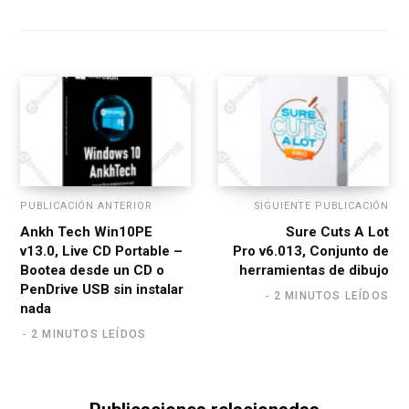
b
s
i
t
e
PUBLICACIÓN ANTERIOR
SIGUIENTE PUBLICACIÓN
Ankh Tech Win10PE
Sure Cuts A Lot
v13.0, Live CD Portable –
Pro v6.013, Conjunto de
Bootea desde un CD o
herramientas de dibujo
PenDrive USB sin instalar
2 MINUTOS LEÍDOS
nada
2 MINUTOS LEÍDOS