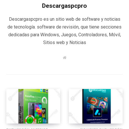
Descargaspcpro
Descargaspcpro es un sitio web de software y noticias
de tecnología. software de revisión, que tiene secciones
dedicadas para Windows, Juegos, Controladores, Móvil,
Sitios web y Noticias
W
e
b
s
i
t
e