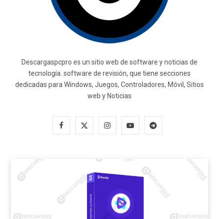
Descargaspcpro es un sitio web de software y noticias de
tecnología. software de revisión, que tiene secciones
dedicadas para Windows, Juegos, Controladores, Móvil, Sitios
web y Noticias
F
X
I
Y
T
a
(
n
o
e
c
T
s
u
l
e
w
t
T
e
b
i
a
u
g
o
t
g
b
r