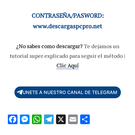
CONTRASEÑA/PASWORD:
www.descargaspcpro.net
¿No sabes como descargar?
Te dejamos un
tutorial super explicado para seguir el método |
Clic Aquí
UNETE A NUESTRO CANAL DE TELEGRAM
F
M
W
T
X
E
C
ac
es
h
el
m
o