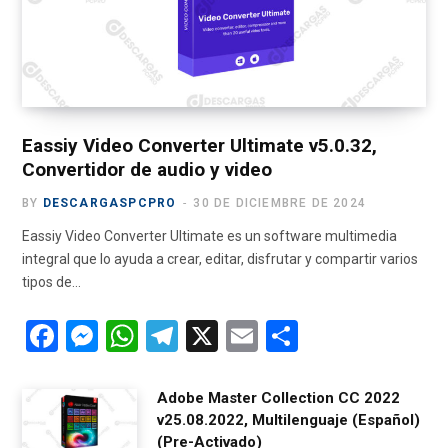
o
t
r
e
a
k
e
a
m
r
m
)
Eassiy Video Converter Ultimate v5.0.32,
Convertidor de audio y video
BY
DESCARGASPCPRO
30 DE DICIEMBRE DE 2024
Eassiy Video Converter Ultimate es un software multimedia
integral que lo ayuda a crear, editar, disfrutar y compartir varios
tipos de…
F
M
W
T
X
E
C
a
es
h
el
m
o
ce
se
at
e
ail
m
Adobe Master Collection CC 2022
v25.08.2022, Multilenguaje (Español)
b
n
s
gr
p
(Pre-Activado)