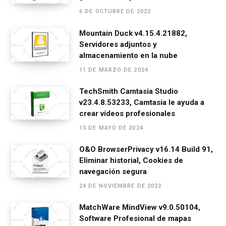
o
g
A
a
ar
6 DE OCTUBRE DE 2022
o
er
p
m
tir
Mountain Duck v4.15.4.21882,
k
p
Servidores adjuntos y
almacenamiento en la nube
11 DE MARZO DE 2024
TechSmith Camtasia Studio
v23.4.8.53233, Camtasia le ayuda a
crear vídeos profesionales
15 DE MAYO DE 2024
O&O BrowserPrivacy v16.14 Build 91,
Eliminar historial, Cookies de
navegación segura
24 DE NOVIEMBRE DE 2022
MatchWare MindView v9.0.50104,
Software Profesional de mapas