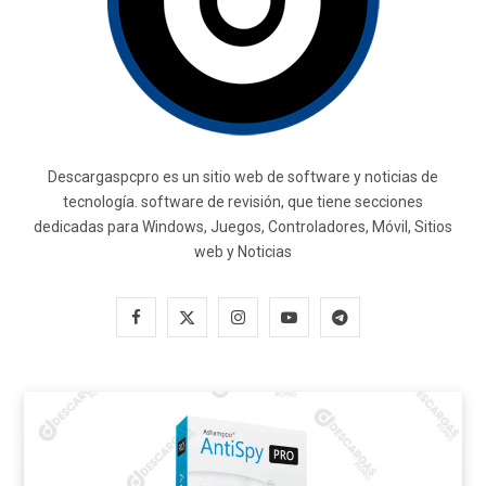
Descargaspcpro es un sitio web de software y noticias de
tecnología. software de revisión, que tiene secciones
dedicadas para Windows, Juegos, Controladores, Móvil, Sitios
web y Noticias
F
X
I
Y
T
a
(
n
o
e
c
T
s
u
l
e
w
t
T
e
b
i
a
u
g