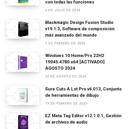
con todas las funciones
o
g
A
a
ar
6 DE JULIO DE 2024
o
er
p
m
tir
Blackmagic Design Fusion Studio
k
p
v19.1.3, Software de composición
más avanzado del mundo
1 DE FEBRERO DE 2025
Windows 10 Home/Pro 22H2
19045.4780 x64 [ACTIVADO]
AGOSTO 2024
20 DE AGOSTO DE 2024
Sure Cuts A Lot Pro v6.013, Conjunto
de herramientas de dibujo
19 DE FEBRERO DE 2025
EZ Meta Tag Editor v12.1.0.1, Gestión
de archivos de audio