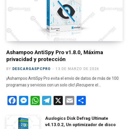
o
t
g
b
r
o
t
r
e
a
k
e
a
m
r
m
)
Ashampoo AntiSpy Pro v1.8.0, Máxima
privacidad y protección
BY
DESCARGASPCPRO
13 DE MARZO DE 2026
¡Ashampoo AntiSpy Pro evita el envío de datos de más de 100
programas y servicios con un solo clic! ¡Recupere el…
F
M
W
T
X
E
C
a
es
h
el
m
o
ce
se
at
e
ail
m
Auslogics Disk Defrag Ultimate
v4.13.0.2, Un optimizador de disco
b
n
s
gr
p