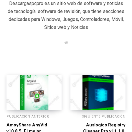
Descargaspcpro es un sitio web de software y noticias
de tecnología. software de revisión, que tiene secciones
dedicadas para Windows, Juegos, Controladores, Móvil,
Sitios web y Noticias
W
e
b
s
i
t
e
PUBLICACIÓN ANTERIOR
SIGUIENTE PUBLICACIÓN
AmoyShare AnyVid
Auslogics Registry
v10.8.5, El mejor
Cleaner Pro v11.1.0,