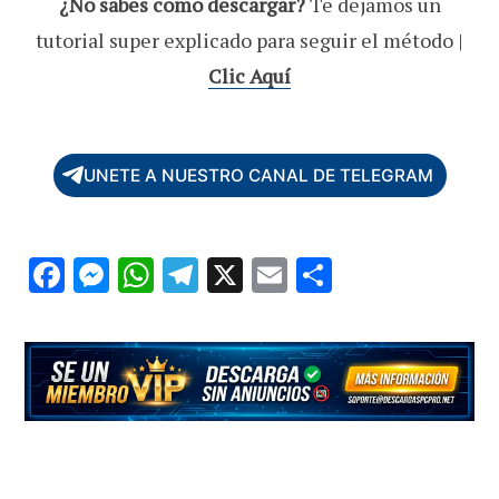
¿No sabes como descargar?
Te dejamos un
tutorial super explicado para seguir el método |
Clic Aquí
UNETE A NUESTRO CANAL DE TELEGRAM
F
M
W
T
X
E
C
ac
es
h
el
m
o
e
se
at
e
ai
m
b
n
s
gr
l
p
o
g
A
a
ar
o
er
p
m
ti
k
p
r