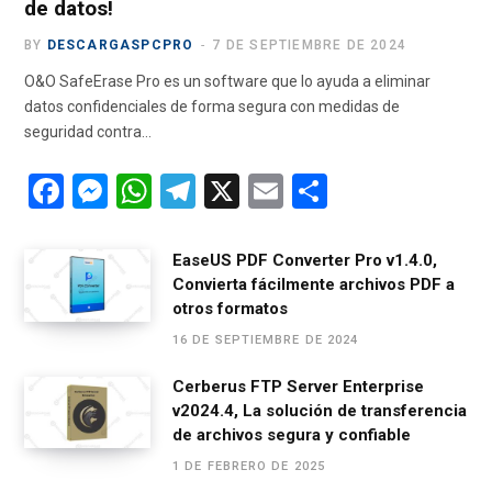
de datos!
BY
DESCARGASPCPRO
7 DE SEPTIEMBRE DE 2024
O&O SafeErase Pro es un software que lo ayuda a eliminar
datos confidenciales de forma segura con medidas de
seguridad contra…
F
M
W
T
X
E
C
a
es
h
el
m
o
ce
se
at
e
ail
m
EaseUS PDF Converter Pro v1.4.0,
Convierta fácilmente archivos PDF a
b
n
s
gr
p
otros formatos
o
g
A
a
ar
16 DE SEPTIEMBRE DE 2024
o
er
p
m
tir
Cerberus FTP Server Enterprise
k
p
v2024.4, La solución de transferencia
de archivos segura y confiable
1 DE FEBRERO DE 2025