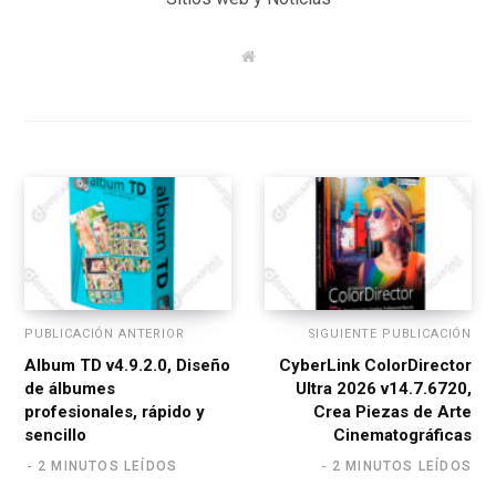
W
e
b
s
i
t
e
PUBLICACIÓN ANTERIOR
SIGUIENTE PUBLICACIÓN
Album TD v4.9.2.0, Diseño
CyberLink ColorDirector
de álbumes
Ultra 2026 v14.7.6720,
profesionales, rápido y
Crea Piezas de Arte
sencillo
Cinematográficas
2 MINUTOS LEÍDOS
2 MINUTOS LEÍDOS