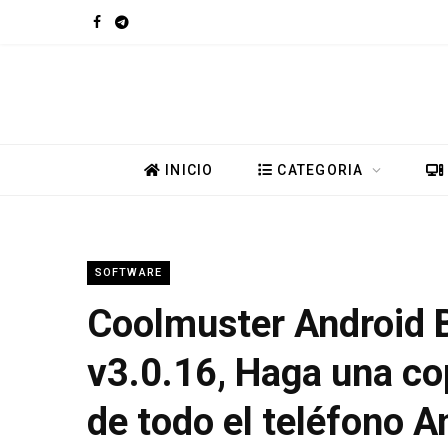
F
T
a
e
c
l
e
e
INICIO
CATEGORIA
b
g
o
r
SOFTWARE
o
a
Coolmuster Android
k
m
v3.0.16, Haga una co
de todo el teléfono A