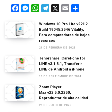
F
M
W
T
X
E
C
a
es
h
el
m
o
ce
se
at
e
ail
m
Windows 10 Pro Lite v22H2
Build 19045.2546 Vitality,
b
n
s
gr
p
Para computadoras de bajos
o
g
A
a
ar
recursos
o
er
p
m
tir
21 DE FEBRERO DE 2023
k
p
Tenorshare iCareFone for
LINE v3.1.8.1, Transferir
LINE de Android a iPhone
16 DE SEPTIEMBRE DE 2024
Zoom Player
Max v22.5.0.2250,
Reproductor de alta calidad
26 DE JULIO DE 2026