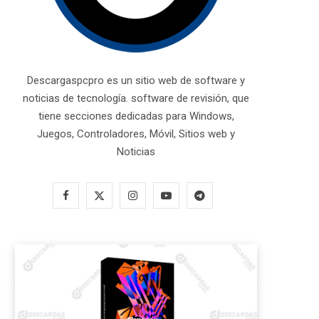
Descargaspcpro es un sitio web de software y
noticias de tecnología. software de revisión, que
tiene secciones dedicadas para Windows,
Juegos, Controladores, Móvil, Sitios web y
Noticias
F
X
I
Y
T
a
(
n
o
e
c
T
s
u
l
e
w
t
T
e
b
i
a
u
g