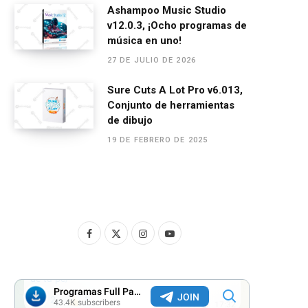
Ashampoo Music Studio
v12.0.3, ¡Ocho programas de
música en uno!
27 DE JULIO DE 2026
Sure Cuts A Lot Pro v6.013,
Conjunto de herramientas
de dibujo
19 DE FEBRERO DE 2025
F
X
I
Y
a
(
n
o
c
T
s
u
e
w
t
T