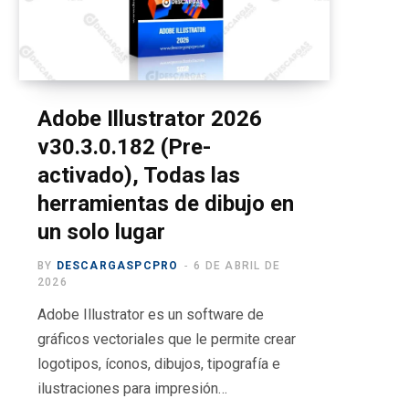
o
t
g
b
r
o
t
r
e
a
k
e
a
m
r
m
Adobe Illustrator 2026
v30.3.0.182 (Pre-
)
activado), Todas las
herramientas de dibujo en
un solo lugar
BY
DESCARGASPCPRO
6 DE ABRIL DE
2026
Adobe Illustrator es un software de
gráficos vectoriales que le permite crear
logotipos, íconos, dibujos, tipografía e
ilustraciones para impresión…