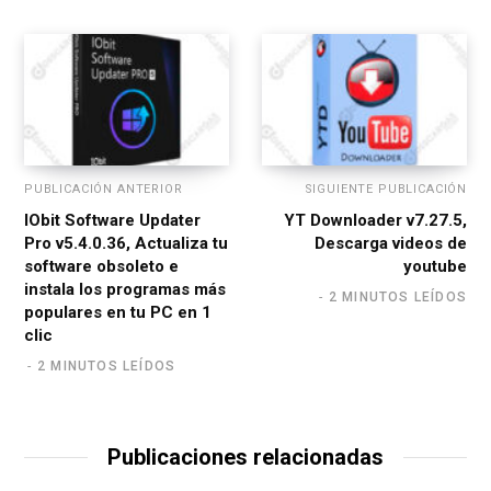
e
PUBLICACIÓN ANTERIOR
SIGUIENTE PUBLICACIÓN
IObit Software Updater
YT Downloader v7.27.5,
Pro v5.4.0.36, Actualiza tu
Descarga videos de
software obsoleto e
youtube
instala los programas más
2 MINUTOS LEÍDOS
populares en tu PC en 1
clic
2 MINUTOS LEÍDOS
Publicaciones relacionadas