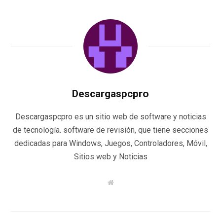
Descargaspcpro
Descargaspcpro es un sitio web de software y noticias
de tecnología. software de revisión, que tiene secciones
dedicadas para Windows, Juegos, Controladores, Móvil,
Sitios web y Noticias
W
e
b
s
i
t