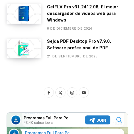
GetFLV Pro v31.2412.08, El mejor
descargador de vídeos web para
Windows
8 DE DICIEMBRE DE 2024
Sejda PDF Desktop Pro v7.9.0,
Software profesional de PDF
21 DE SEPTIEMBRE DE 2025
F
X
I
Y
a
(
n
o
c
T
s
u
e
w
t
T
b
i
a
u