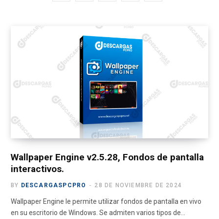
a
(
n
o
e
c
T
s
u
l
e
w
t
T
e
b
i
a
u
g
o
t
g
b
r
o
t
r
e
a
k
e
a
m
r
m
)
Wallpaper Engine v2.5.28, Fondos de pantalla
interactivos.
BY
DESCARGASPCPRO
28 DE NOVIEMBRE DE 2024
Wallpaper Engine le permite utilizar fondos de pantalla en vivo
en su escritorio de Windows. Se admiten varios tipos de…