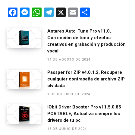
F
M
W
T
X
E
C
a
es
h
el
m
o
ce
se
at
e
ail
m
Antares Auto-Tune Pro v11.0,
Corrección de tono y efectos
b
n
s
gr
p
creativos en grabación y producción
o
g
A
a
ar
vocal
o
er
p
m
tir
14 DE AGOSTO DE 2024
k
p
Passper for ZIP v4.0.1.2, Recupere
cualquier contraseña de archivo ZIP
olvidada
1 DE OCTUBRE DE 2024
IObit Driver Booster Pro v11.5.0.85
PORTABLE, Actualiza siempre los
drivers de tu pc
15 DE JUNIO DE 2024