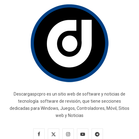
Descargaspcpro es un sitio web de software y noticias de
tecnología. software de revisión, que tiene secciones
dedicadas para Windows, Juegos, Controladores, Móvil, Sitios
web y Noticias
F
X
I
Y
T