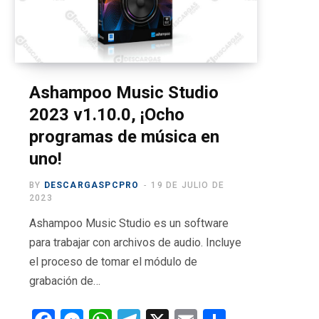
o
t
g
b
r
o
t
r
e
a
k
e
a
m
r
m
Ashampoo Music Studio
2023 v1.10.0, ¡Ocho
)
programas de música en
uno!
BY
DESCARGASPCPRO
19 DE JULIO DE
2023
Ashampoo Music Studio es un software
para trabajar con archivos de audio. Incluye
el proceso de tomar el módulo de
grabación de…