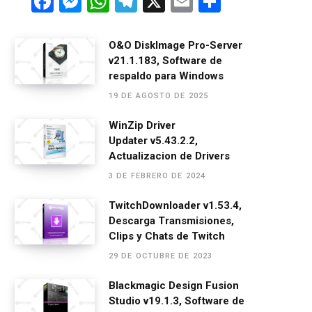
F
M
W
T
X
E
C
a
es
h
el
m
o
ce
se
at
e
ail
m
O&O DiskImage Pro-Server
v21.1.183, Software de
b
n
s
gr
p
respaldo para Windows
o
g
A
a
ar
19 DE AGOSTO DE 2025
o
er
p
m
tir
WinZip Driver
k
p
Updater v5.43.2.2,
Actualizacion de Drivers
3 DE FEBRERO DE 2024
TwitchDownloader v1.53.4,
Descarga Transmisiones,
Clips y Chats de Twitch
29 DE OCTUBRE DE 2023
Blackmagic Design Fusion
Studio v19.1.3, Software de