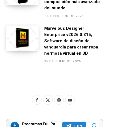
composición más avanzado
del mundo
1 DE FEBRERO DE 2025
Marvelous Designer
Enterprise v2026.0.315,
Software de diseño de
vanguardia para crear ropa
hermosa virtual en 3D
25 DE JULIO DE 2026
F
X
I
Y
a
(
n
o
c
T
s
u