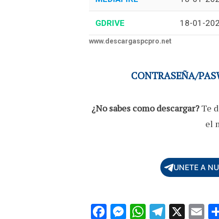
GDRIVE
18-01-20
www.descargaspcpro.net
CONTRASEÑA/PASW
¿No sabes como descargar?
Te d
el 
UNETE A N
F
M
W
T
X
E