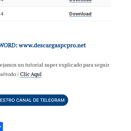
24
Download
ORD: www.descargaspcpro.net
ejamos un tutorial super explicado para seguir
método |
Clic Aquí
UESTRO CANAL DE TELEGRAM
C