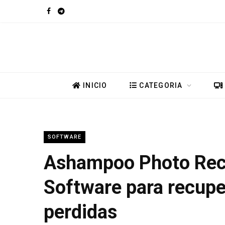
F
T
a
e
c
l
e
e
INICIO
CATEGORIA
b
g
o
r
SOFTWARE
o
a
Ashampoo Photo Reco
k
m
Software para recup
perdidas