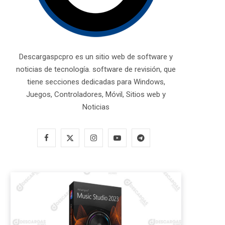
Descargaspcpro es un sitio web de software y
noticias de tecnología. software de revisión, que
tiene secciones dedicadas para Windows,
Juegos, Controladores, Móvil, Sitios web y
Noticias
F
X
I
Y
T
a
(
n
o
e
c
T
s
u
l
e
w
t
T
e
b
i
a
u
g