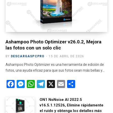
o
t
g
b
r
o
t
r
e
a
k
e
a
m
r
m
)
Ashampoo Photo Optimizer v26.0.2, Mejora
las fotos con un solo clic
BY
DESCARGASPCPRO
15 DE ABRIL DE 2026
Ashampoo Photo Optimizer es una herramienta de edición de
fotos, una ayuda eficaz para que sus fotos sean más bellas y…
F
M
W
T
X
E
C
a
es
h
el
m
o
ce
se
at
e
ail
m
ON1 NoNoise AI 2022.5
v16.5.1.12526, Elimine rápidamente
b
n
s
gr
p
el ruido y obtenga los detalles más