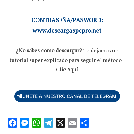
CONTRASEÑA/PASWORD:
www.descargaspcpro.net
¿No sabes como descargar?
Te dejamos un
tutorial super explicado para seguir el método |
Clic Aquí
UNETE A NUESTRO CANAL DE TELEGRAM
F
M
W
T
X
E
C
ac
es
h
el
m
o