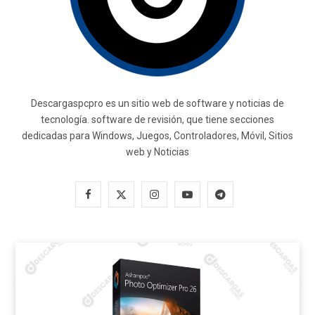
Descargaspcpro es un sitio web de software y noticias de
tecnología. software de revisión, que tiene secciones
dedicadas para Windows, Juegos, Controladores, Móvil, Sitios
web y Noticias
F
X
I
Y
T
a
(
n
o
e
c
T
s
u
l
e
w
t
T
e
b
i
a
u
g