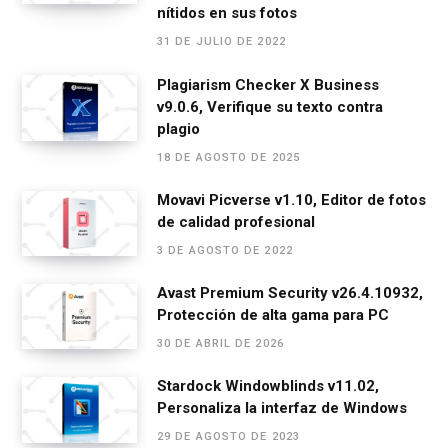
o
g
A
a
ar
nítidos en sus fotos
o
er
p
m
tir
31 DE JULIO DE 2022
k
p
Plagiarism Checker X Business
v9.0.6, Verifique su texto contra
plagio
18 DE AGOSTO DE 2025
Movavi Picverse v1.10, Editor de fotos
de calidad profesional
3 DE AGOSTO DE 2022
Avast Premium Security v26.4.10932,
Protección de alta gama para PC
30 DE ABRIL DE 2026
Stardock Windowblinds v11.02,
Personaliza la interfaz de Windows
29 DE AGOSTO DE 2023