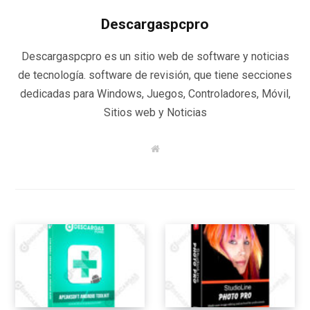
Descargaspcpro
Descargaspcpro es un sitio web de software y noticias
de tecnología. software de revisión, que tiene secciones
dedicadas para Windows, Juegos, Controladores, Móvil,
Sitios web y Noticias
W
e
b
s
i
t
e