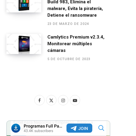
Build 983, Elimina el
malware, Evita la piratería,
Detiene el ransomware
23 DE MARZO DE 2024
Camlytics Premium v2.3.4,
Monitorear múltiples
cámaras
5 DE OCTUBRE DE 2023
F
X
I
Y
a
(
n
o
c
T
s
u
e
w
t
T