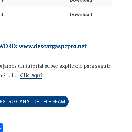
24
Download
24
Download
ORD: www.descargaspcpro.net
ejamos un tutorial super explicado para seguir
método |
Clic Aquí
UESTRO CANAL DE TELEGRAM
C