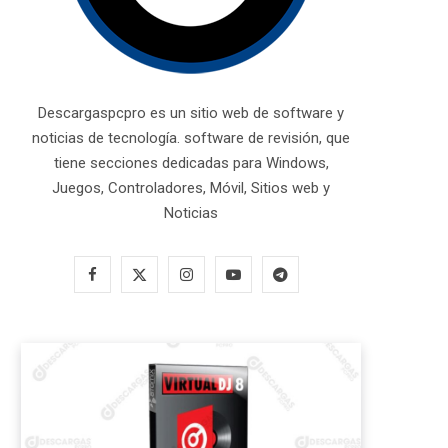
Descargaspcpro es un sitio web de software y
noticias de tecnología. software de revisión, que
tiene secciones dedicadas para Windows,
Juegos, Controladores, Móvil, Sitios web y
Noticias
F
X
I
Y
T
a
(
n
o
e
c
T
s
u
l
e
w
t
T
e
b
i
a
u
g