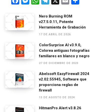
F
M
W
T
X
E
C
a
es
h
el
m
o
ce
se
at
e
ail
m
Nero Burning ROM
v27.5.0.11, Potente
b
n
s
gr
p
Herramienta de Grabación
o
g
A
a
ar
17 DE ABRIL DE 2026
o
er
p
m
tir
ColorSurprise AI v3.9.0,
k
p
Colorea antiguas fotografías
familiares en blanco y negro
27 DE DICIEMBRE DE 2023
Abelssoft EasyFirewall 2024
v2.02.55945, Software que
proporciona reglas de
firewall
13 DE AGOSTO DE 2024
HitmanPro Alert v3.8.26