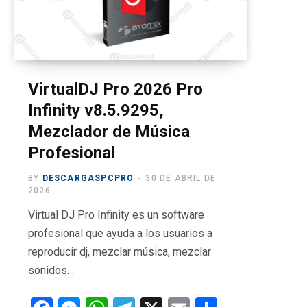
o
t
g
b
r
o
t
r
e
a
k
e
a
m
r
m
VirtualDJ Pro 2026 Pro
Infinity v8.5.9295,
)
Mezclador de Música
Profesional
BY
DESCARGASPCPRO
30 DE ABRIL DE
2026
Virtual DJ Pro Infinity es un software
profesional que ayuda a los usuarios a
reproducir dj, mezclar música, mezclar
sonidos…