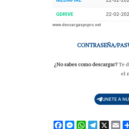
MEDIAFIRE
22-02-20
GDRIVE
22-02-20
www.descargaspcpro.net
CONTRASEÑA/PASW
¿No sabes como descargar?
Te d
el 
UNETE A N
F
M
W
T
X
E