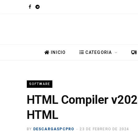
F
T
a
e
c
l
e
e
INICIO
CATEGORIA
b
g
o
r
SOFTWARE
o
a
HTML Compiler v202
k
m
HTML
BY
DESCARGASPCPRO
23 DE FEBRERO DE 2024