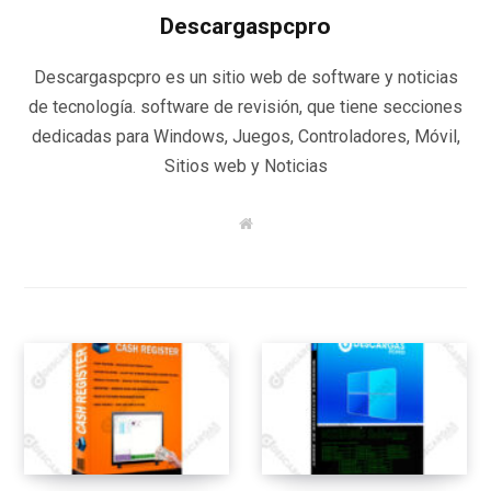
Descargaspcpro
Descargaspcpro es un sitio web de software y noticias
de tecnología. software de revisión, que tiene secciones
dedicadas para Windows, Juegos, Controladores, Móvil,
Sitios web y Noticias
W
e
b
s
i
t
e