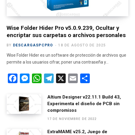
k
e
a
m
r
m
)
Wise Folder Hider Pro v5.0.9.239, Ocultar y
encriptar sus carpetas o archivos personales
BY
DESCARGASPCPRO
18 DE AGOSTO DE 2025
Wise Folder Hider es un software de protección de archivos que
permite a los usuarios cifrar, poner una contraseña y…
F
M
W
T
X
E
C
a
es
h
el
m
o
ce
se
at
e
ail
m
Altium Designer v22.11.1 Build 43,
Experimenta el diseño de PCB sin
b
n
s
gr
p
compromisos
o
g
A
a
ar
17 DE NOVIEMBRE DE 2022
o
er
p
m
tir
ExtraMAME v25.2, Juego de