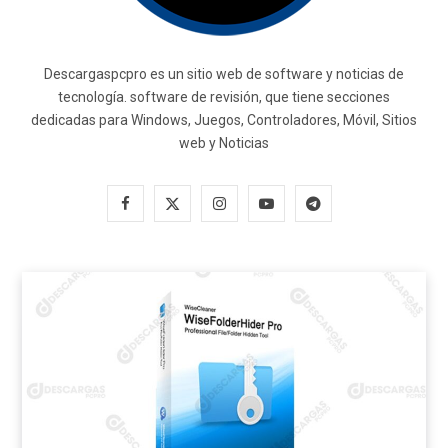
Descargaspcpro es un sitio web de software y noticias de
tecnología. software de revisión, que tiene secciones
dedicadas para Windows, Juegos, Controladores, Móvil, Sitios
web y Noticias
F
X
I
Y
T
a
(
n
o
e
c
T
s
u
l
e
w
t
T
e
b
i
a
u
g
o
t
g
b
r
o
t
r
e
a