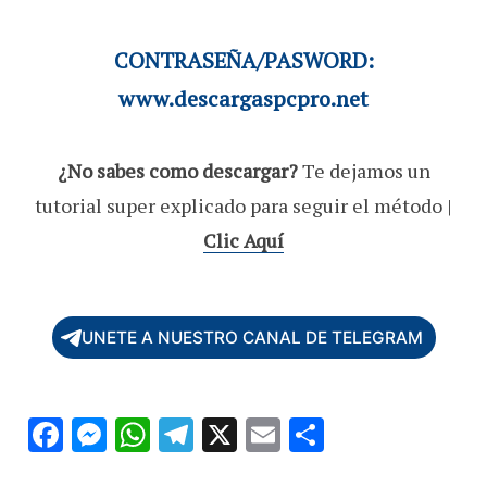
CONTRASEÑA/PASWORD:
www.descargaspcpro.net
¿No sabes como descargar?
Te dejamos un
tutorial super explicado para seguir el método |
Clic Aquí
UNETE A NUESTRO CANAL DE TELEGRAM
F
M
W
T
X
E
C
ac
es
h
el
m
o