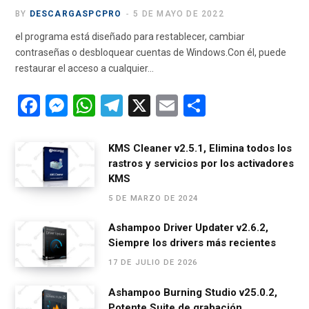
BY
DESCARGASPCPRO
5 DE MAYO DE 2022
el programa está diseñado para restablecer, cambiar
contraseñas o desbloquear cuentas de Windows.Con él, puede
restaurar el acceso a cualquier…
F
M
W
T
X
E
C
a
es
h
el
m
o
ce
se
at
e
ail
m
KMS Cleaner v2.5.1, Elimina todos los
rastros y servicios por los activadores
b
n
s
gr
p
KMS
o
g
A
a
ar
5 DE MARZO DE 2024
o
er
p
m
tir
Ashampoo Driver Updater v2.6.2,
k
p
Siempre los drivers más recientes
17 DE JULIO DE 2026
Ashampoo Burning Studio v25.0.2,
Potente Suite de grabación