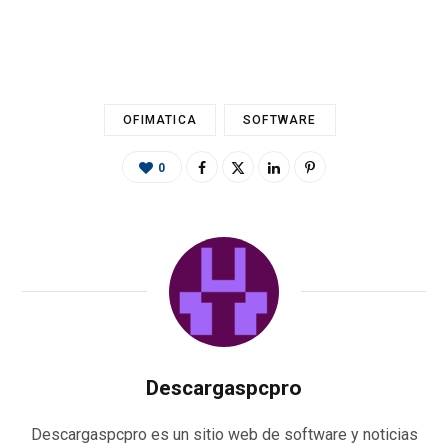
o
er
p
m
ti
k
p
r
OFIMATICA
SOFTWARE
0
Descargaspcpro
Descargaspcpro es un sitio web de software y noticias