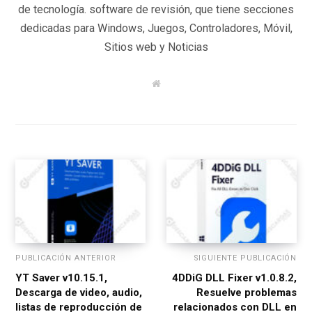
de tecnología. software de revisión, que tiene secciones
dedicadas para Windows, Juegos, Controladores, Móvil,
Sitios web y Noticias
W
e
b
s
i
t
e
PUBLICACIÓN ANTERIOR
SIGUIENTE PUBLICACIÓN
YT Saver v10.15.1,
4DDiG DLL Fixer v1.0.8.2,
Descarga de video, audio,
Resuelve problemas
listas de reproducción de
relacionados con DLL en