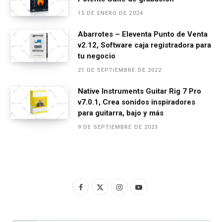
15 DE ENERO DE 2024
Abarrotes – Eleventa Punto de Venta
v2.12, Software caja registradora para
tu negocio
21 DE SEPTIEMBRE DE 2022
Native Instruments Guitar Rig 7 Pro
v7.0.1, Crea sonidos inspiradores
para guitarra, bajo y más
9 DE SEPTIEMBRE DE 2023
F
X
I
Y
a
(
n
o
c
T
s
u