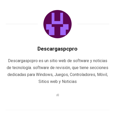
Descargaspcpro
Descargaspcpro es un sitio web de software y noticias
de tecnología. software de revisión, que tiene secciones
dedicadas para Windows, Juegos, Controladores, Móvil,
Sitios web y Noticias
W
e
b
s
i
t