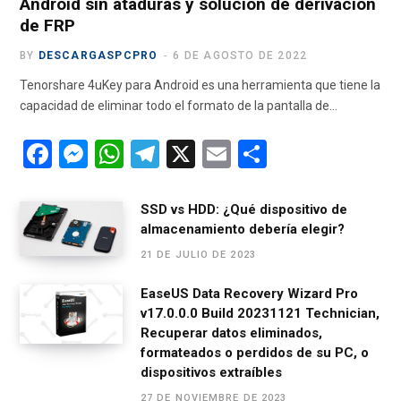
Android sin ataduras y solución de derivación
de FRP
BY
DESCARGASPCPRO
6 DE AGOSTO DE 2022
Tenorshare 4uKey para Android es una herramienta que tiene la
capacidad de eliminar todo el formato de la pantalla de…
F
M
W
T
X
E
C
a
es
h
el
m
o
ce
se
at
e
ail
m
SSD vs HDD: ¿Qué dispositivo de
almacenamiento debería elegir?
b
n
s
gr
p
21 DE JULIO DE 2023
o
g
A
a
ar
o
er
p
m
tir
EaseUS Data Recovery Wizard Pro
v17.0.0.0 Build 20231121 Technician,
k
p
Recuperar datos eliminados,
formateados o perdidos de su PC, o
dispositivos extraíbles
27 DE NOVIEMBRE DE 2023