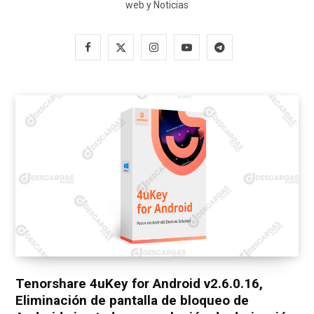
web y Noticias
F
X
I
Y
T
a
(
n
o
e
c
T
s
u
l
e
w
t
T
e
b
i
a
u
g
o
t
g
b
r
o
t
r
e
a
k
e
a
m
r
m
)
Tenorshare 4uKey for Android v2.6.0.16,
Eliminación de pantalla de bloqueo de