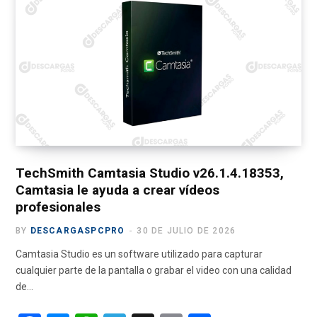
e
w
t
T
e
b
i
a
u
g
o
t
g
b
r
o
t
r
e
a
k
e
a
m
r
m
)
TechSmith Camtasia Studio v26.1.4.18353,
Camtasia le ayuda a crear vídeos
profesionales
BY
DESCARGASPCPRO
30 DE JULIO DE 2026
Camtasia Studio es un software utilizado para capturar
cualquier parte de la pantalla o grabar el video con una calidad
de…