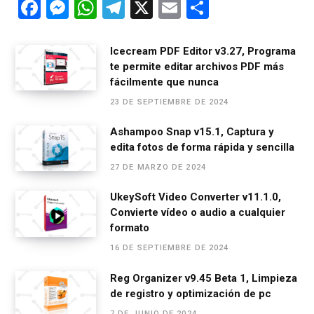
F
M
W
T
X
E
C
a
es
h
el
m
o
ce
se
at
e
ail
m
Icecream PDF Editor v3.27, Programa
te permite editar archivos PDF más
b
n
s
gr
p
fácilmente que nunca
o
g
A
a
ar
23 DE SEPTIEMBRE DE 2024
o
er
p
m
tir
Ashampoo Snap v15.1, Captura y
k
p
edita fotos de forma rápida y sencilla
27 DE MARZO DE 2024
UkeySoft Video Converter v11.1.0,
Convierte vídeo o audio a cualquier
formato
16 DE SEPTIEMBRE DE 2024
Reg Organizer v9.45 Beta 1, Limpieza
de registro y optimización de pc
7 DE JUNIO DE 2024