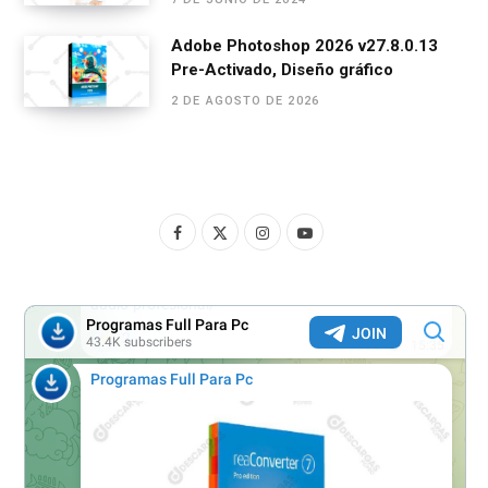
Adobe Photoshop 2026 v27.8.0.13
Pre-Activado, Diseño gráfico
2 DE AGOSTO DE 2026
F
X
I
Y
a
(
n
o
c
T
s
u
e
w
t
T
b
i
a
u
o
t
g
b
o
t
r
e