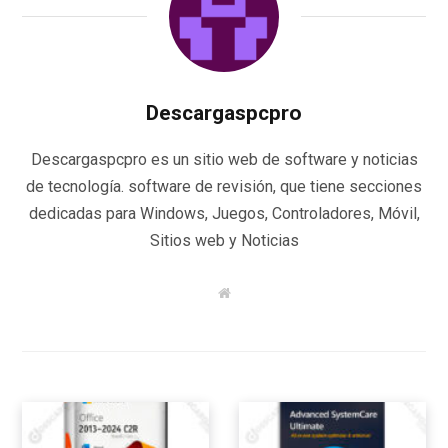
Descargaspcpro
Descargaspcpro es un sitio web de software y noticias
de tecnología. software de revisión, que tiene secciones
dedicadas para Windows, Juegos, Controladores, Móvil,
Sitios web y Noticias
W
e
b
s
i
t
e