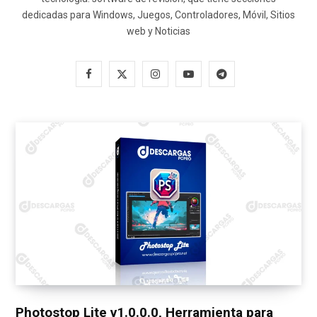
dedicadas para Windows, Juegos, Controladores, Móvil, Sitios
web y Noticias
F
X
I
Y
T
a
(
n
o
e
c
T
s
u
l
e
w
t
T
e
b
i
a
u
g
o
t
g
b
r
o
t
r
e
a
k
e
a
m
r
m
)
Photostop Lite v1.0.0.0, Herramienta para