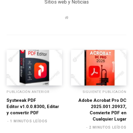
Sitios web y Noticias
W
e
b
s
i
t
e
PUBLICACIÓN ANTERIOR
SIGUIENTE PUBLICACIÓN
Systweak PDF
Adobe Acrobat Pro DC
Editor v1.0.0.8300, Editar
2025.001.20937,
y convertir PDF
Convierte PDF en
Cualquier Lugar
1 MINUTOS LEÍDOS
2 MINUTOS LEÍDOS