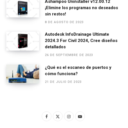
Ashampoo Uninstaller v12.00.12
¡Elimine los programas no deseados
sin restos!
8 DE AGOSTO DE 2023
Autodesk InfoDrainage Ultimate
2024.3 For Civil 2024, Cree diseños
detallados
26 DE SEPTIEMBRE DE 2023
¿Qué es el escaneo de puertos y
cómo funciona?
21 DE JULIO DE 2023
F
X
I
Y
a
(
n
o