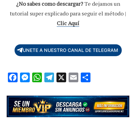
¿No sabes como descargar?
Te dejamos un
tutorial super explicado para seguir el método |
Clic Aquí
UNETE A NUESTRO CANAL DE TELEGRAM
F
M
W
T
X
E
C
ac
es
h
el
m
o
e
se
at
e
ai
m
b
n
s
gr
l
p
o
g
A
a
ar
o
er
p
m
ti
k
p
r