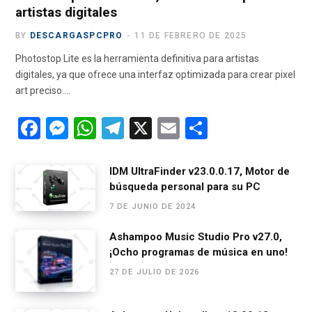
artistas digitales
BY
DESCARGASPCPRO
11 DE FEBRERO DE 2025
Photostop Lite es la herramienta definitiva para artistas
digitales, ya que ofrece una interfaz optimizada para crear pixel
art preciso.…
F
M
W
T
X
E
C
a
es
h
el
m
o
ce
se
at
e
ail
m
IDM UltraFinder v23.0.0.17, Motor de
búsqueda personal para su PC
b
n
s
gr
p
7 DE JUNIO DE 2024
o
g
A
a
ar
o
er
p
m
tir
Ashampoo Music Studio Pro v27.0,
¡Ocho programas de música en uno!
k
p
27 DE JULIO DE 2026