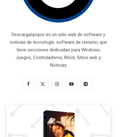
Descargaspcpro es un sitio web de software y
noticias de tecnología. software de revisión, que
tiene secciones dedicadas para Windows,
Juegos, Controladores, Móvil, Sitios web y
Noticias
F
X
I
Y
T
a
(
n
o
e
c
T
s
u
l
e
w
t
T
e
b
i
a
u
g