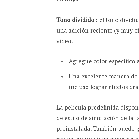
Tono dividido
: el tono dividi
una adición reciente (y muy ef
video.
Agregue color específico a
Una excelente manera de e
incluso lograr efectos dr
La película predefinida dispo
de estilo de simulación de la 
preinstalada. También puede 
realice en un video como un a