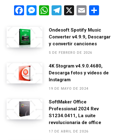
F
M
W
T
X
E
C
a
es
h
el
m
o
ce
se
at
e
ail
m
Ondesoft Spotify Music
Converter v4.9.9, Descargar
b
n
s
gr
p
y convertir canciones
o
g
A
a
ar
5 DE FEBRERO DE 2026
o
er
p
m
tir
4K Stogram v4.9.0.4680,
k
p
Descarga fotos y vídeos de
Instagram
19 DE MAYO DE 2024
SoftMaker Office
Professional 2024 Rev
S1234.0411, La suite
revolucionaria de office
17 DE ABRIL DE 2026