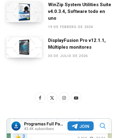
WinZip System Utilities Suite
v4.0.3.4, Software todo en
uno
19 DE FEBRERO DE 2024
DisplayFusion Pro v12.1.1,
Múltiples monitores
30 DE JULIO DE 2026
F
X
I
Y
a
(
n
o
c
T
s
u
e
w
t
T