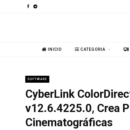
F
T
a
e
c
l
e
e
INICIO
CATEGORIA
b
g
o
r
SOFTWARE
o
a
CyberLink ColorDirec
k
m
v12.6.4225.0, Crea P
Cinematográficas