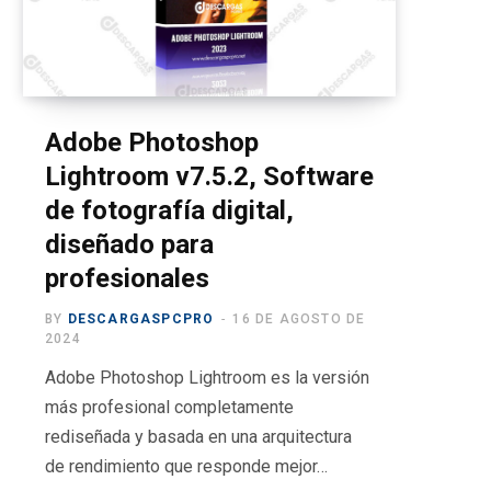
o
t
g
b
r
o
t
r
e
a
k
e
a
m
r
m
Adobe Photoshop
Lightroom v7.5.2, Software
)
de fotografía digital,
diseñado para
profesionales
BY
DESCARGASPCPRO
16 DE AGOSTO DE
2024
Adobe Photoshop Lightroom es la versión
más profesional completamente
rediseñada y basada en una arquitectura
de rendimiento que responde mejor…