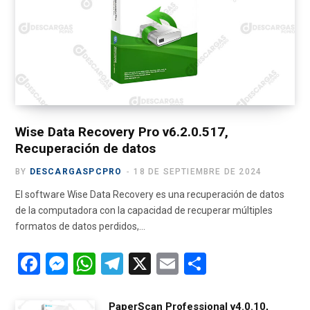
b
i
a
u
g
o
t
g
b
r
o
t
r
e
a
k
e
a
m
r
m
)
Wise Data Recovery Pro v6.2.0.517,
Recuperación de datos
BY
DESCARGASPCPRO
18 DE SEPTIEMBRE DE 2024
El software Wise Data Recovery es una recuperación de datos
de la computadora con la capacidad de recuperar múltiples
formatos de datos perdidos,…
F
M
W
T
X
E
C
a
es
h
el
m
o
ce
se
at
e
ail
m
PaperScan Professional v4.0.10,