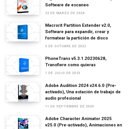
Software de escaneo
b
n
s
gr
p
22 DE MARZO DE 2024
o
g
A
a
ar
o
er
p
m
tir
Macrorit Partition Extender v2.0,
Software para expandir, crear y
k
p
formatear la partición de disco
5 DE OCTUBRE DE 2022
PhoneTrans v5.3.1.20230628,
Transfiere como quieras
1 DE JULIO DE 2023
Adobe Audition 2024 v24.6.0 (Pre-
activado), Una estación de trabajo de
audio profesional
11 DE SEPTIEMBRE DE 2024
Adobe Character Animator 2025
v25.0 (Pre-activado), Animaciones en