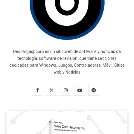
Descargaspcpro es un sitio web de software y noticias de
tecnología. software de revisión, que tiene secciones
dedicadas para Windows, Juegos, Controladores, Móvil, Sitios
web y Noticias
F
X
I
Y
T
a
(
n
o
e
c
T
s
u
l
e
w
t
T
e