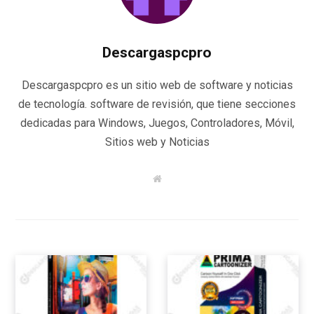
Descargaspcpro
Descargaspcpro es un sitio web de software y noticias
de tecnología. software de revisión, que tiene secciones
dedicadas para Windows, Juegos, Controladores, Móvil,
Sitios web y Noticias
W
e
b
s
i
t
e