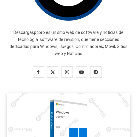
Descargaspcpro es un sitio web de software y noticias de
tecnología. software de revisión, que tiene secciones
dedicadas para Windows, Juegos, Controladores, Móvil, Sitios
web y Noticias
F
X
I
Y
T
a
(
n
o
e
c
T
s
u
l
e
w
t
T
e
b
i
a
u
g
o
t
g
b
r