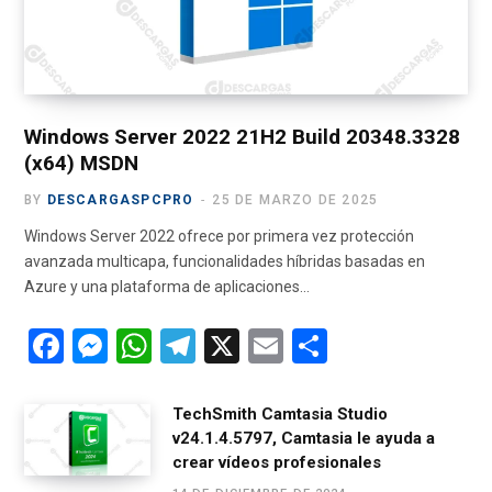
o
t
r
e
a
k
e
a
m
r
m
)
Windows Server 2022 21H2 Build 20348.3328
(x64) MSDN
BY
DESCARGASPCPRO
25 DE MARZO DE 2025
Windows Server 2022 ofrece por primera vez protección
avanzada multicapa, funcionalidades híbridas basadas en
Azure y una plataforma de aplicaciones…
F
M
W
T
X
E
C
a
es
h
el
m
o
ce
se
at
e
ail
m
TechSmith Camtasia Studio
v24.1.4.5797, Camtasia le ayuda a
b
n
s
gr
p
crear vídeos profesionales
o
g
A
a
ar