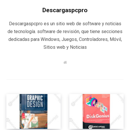
Descargaspcpro
Descargaspcpro es un sitio web de software y noticias
de tecnología. software de revisión, que tiene secciones
dedicadas para Windows, Juegos, Controladores, Móvil,
Sitios web y Noticias
W
e
b
s
i
t
e