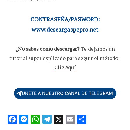
CONTRASEÑA/PASWORD:
www.descargaspcpro.net
¿No sabes como descargar?
Te dejamos un
tutorial super explicado para seguir el método |
Clic Aquí
UNETE A NUESTRO CANAL DE TELEGRAM
F
M
W
T
X
E
C
ac
es
h
el
m
o