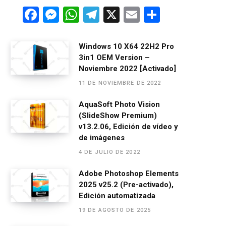
F
M
W
T
X
E
C
a
es
h
el
m
o
ce
se
at
e
ail
m
Windows 10 X64 22H2 Pro
3in1 OEM Version –
b
n
s
gr
p
Noviembre 2022 [Activado]
o
g
A
a
ar
11 DE NOVIEMBRE DE 2022
o
er
p
m
tir
AquaSoft Photo Vision
k
p
(SlideShow Premium)
v13.2.06, Edición de vídeo y
de imágenes
4 DE JULIO DE 2022
Adobe Photoshop Elements
2025 v25.2 (Pre-activado),
Edición automatizada
19 DE AGOSTO DE 2025