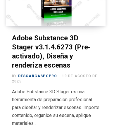
o
t
g
b
r
o
t
r
e
a
k
e
a
m
r
m
Adobe Substance 3D
Stager v3.1.4.6273 (Pre-
)
activado), Diseña y
renderiza escenas
BY
DESCARGASPCPRO
19 DE AGOSTO DE
2025
Adobe Substance 3D Stager es una
herramienta de preparación profesional
para diseñar y renderizar escenas. Importe
contenido, organice su escena, aplique
materiales…