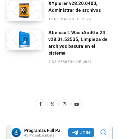
XYplorer v28.20.0400,
Administrar de archivos
16 DE MARZO DE 2026
Abelssoft WashAndGo 24
v28.01.52535, Limpieza de
archivos basura en el
sistema
7 DE FEBRERO DE 2024
F
X
I
Y
a
(
n
o
c
T
s
u
e
w
t
T