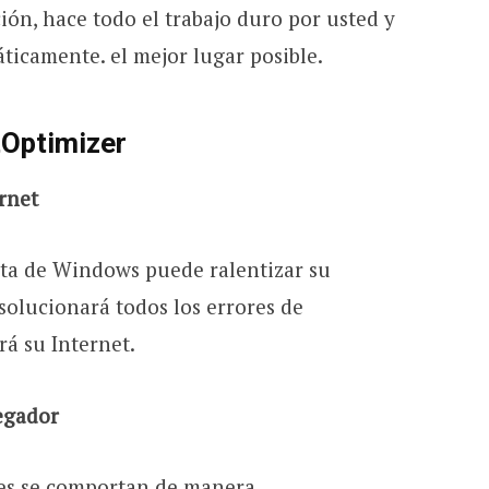
ción, hace todo el trabajo duro por usted y
ticamente. el mejor lugar posible.
tOptimizer
rnet
cta de Windows puede ralentizar su
olucionará todos los errores de
á su Internet.
vegador
es se comportan de manera