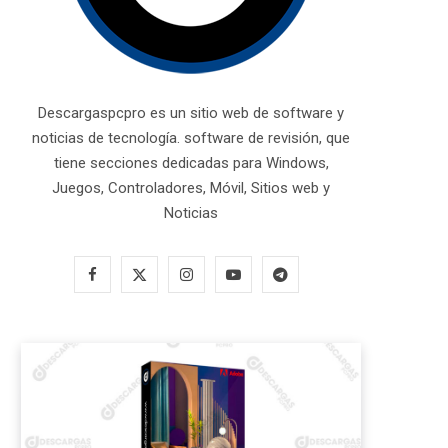
Descargaspcpro es un sitio web de software y
noticias de tecnología. software de revisión, que
tiene secciones dedicadas para Windows,
Juegos, Controladores, Móvil, Sitios web y
Noticias
F
X
I
Y
T
a
(
n
o
e
c
T
s
u
l
e
w
t
T
e
b
i
a
u
g