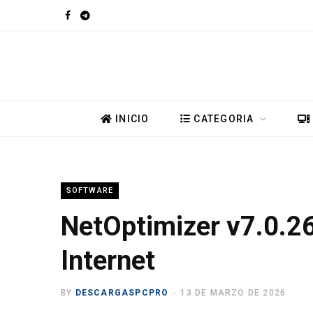
F
T
a
e
c
l
e
e
INICIO
CATEGORIA
b
g
o
r
SOFTWARE
o
a
NetOptimizer v7.0.26
k
m
Internet
BY
DESCARGASPCPRO
13 DE MARZO DE 2026