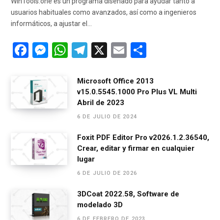
WinTools.one es un programa diseñado para ayudar tanto a
usuarios habituales como avanzados, así como a ingenieros
informáticos, a ajustar el…
F
M
W
T
X
E
C
a
es
h
el
m
o
ce
se
at
e
ail
m
Microsoft Office 2013
v15.0.5545.1000 Pro Plus VL Multi
b
n
s
gr
p
Abril de 2023
o
g
A
a
ar
6 DE JULIO DE 2024
o
er
p
m
tir
Foxit PDF Editor Pro v2026.1.2.36540,
k
p
Crear, editar y firmar en cualquier
lugar
6 DE JULIO DE 2026
3DCoat 2022.58, Software de
modelado 3D
6 DE FEBRERO DE 2023