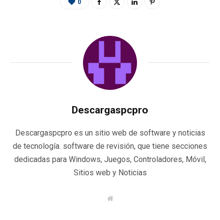
0
Descargaspcpro
Descargaspcpro es un sitio web de software y noticias
de tecnología. software de revisión, que tiene secciones
dedicadas para Windows, Juegos, Controladores, Móvil,
Sitios web y Noticias
W
e
b
s