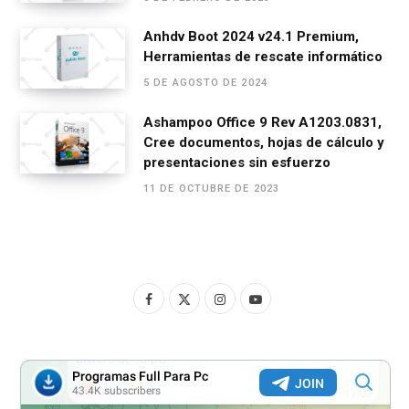
Anhdv Boot 2024 v24.1 Premium,
Herramientas de rescate informático
5 DE AGOSTO DE 2024
Ashampoo Office 9 Rev A1203.0831,
Cree documentos, hojas de cálculo y
presentaciones sin esfuerzo
11 DE OCTUBRE DE 2023
F
X
I
Y
a
(
n
o
c
T
s
u
e
w
t
T