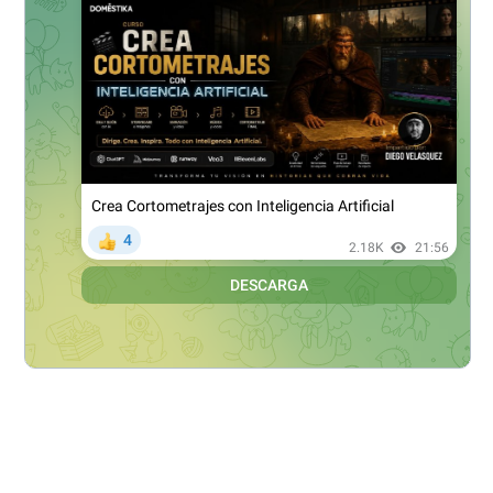
k
e
a
r
m
)