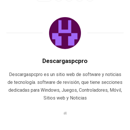
Descargaspcpro
Descargaspcpro es un sitio web de software y noticias
de tecnología. software de revisión, que tiene secciones
dedicadas para Windows, Juegos, Controladores, Móvil,
Sitios web y Noticias
W
e
b
s
i