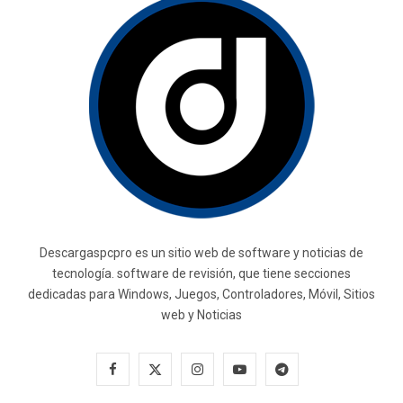
Descargaspcpro es un sitio web de software y noticias de
tecnología. software de revisión, que tiene secciones
dedicadas para Windows, Juegos, Controladores, Móvil, Sitios
web y Noticias
F
X
I
Y
T
a
(
n
o
e