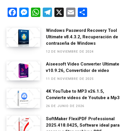
F
M
W
T
X
E
C
a
es
h
el
m
o
ce
se
at
e
ail
m
Windows Password Recovery Tool
Ultimate v8.4.3.2, Recuperación de
b
n
s
gr
p
contraseña de Windows
o
g
A
a
ar
12 DE NOVIEMBRE DE 2024
o
er
p
m
tir
Aiseesoft Video Converter Ultimate
k
p
v10.9.26, Convertidor de video
11 DE NOVIEMBRE DE 2025
4K YouTube to MP3 v26.1.5,
Convierte videos de Youtube a Mp3
26 DE JUNIO DE 2026
SoftMaker FlexiPDF Professional
2025.418.0425, Software ideal para