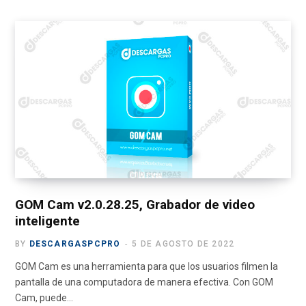
c
T
s
u
l
e
w
t
T
e
b
i
a
u
g
o
t
g
b
r
o
t
r
e
a
k
e
a
m
r
m
)
GOM Cam v2.0.28.25, Grabador de video
inteligente
BY
DESCARGASPCPRO
5 DE AGOSTO DE 2022
GOM Cam es una herramienta para que los usuarios filmen la
pantalla de una computadora de manera efectiva. Con GOM
Cam, puede…