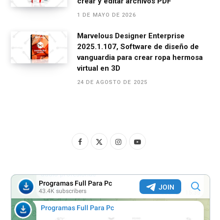
crear y editar archivos PDF
1 DE MAYO DE 2026
Marvelous Designer Enterprise
2025.1.107, Software de diseño de
vanguardia para crear ropa hermosa
virtual en 3D
24 DE AGOSTO DE 2025
F
X
I
Y
a
(
n
o
c
T
s
u
e
w
t
T
b
i
a
u