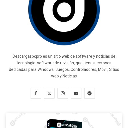
Descargaspcpro es un sitio web de software y noticias de
tecnología. software de revisión, que tiene secciones
dedicadas para Windows, Juegos, Controladores, Móvil, Sitios
web y Noticias
F
X
I
Y
T
a
(
n
o
e
c
T
s
u
l
e
w
t
T
e