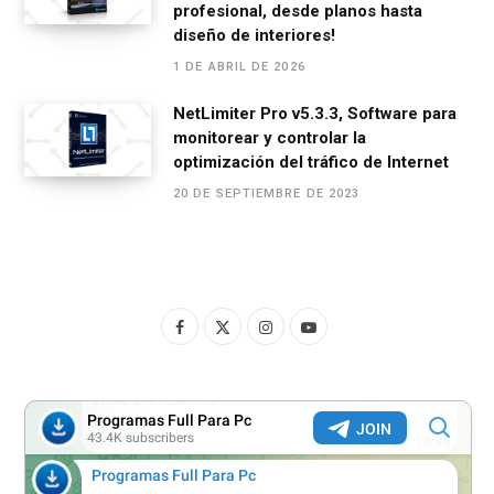
profesional, desde planos hasta
diseño de interiores!
1 DE ABRIL DE 2026
NetLimiter Pro v5.3.3, Software para
monitorear y controlar la
optimización del tráfico de Internet
20 DE SEPTIEMBRE DE 2023
F
X
I
Y
a
(
n
o
c
T
s
u
e
w
t
T
b
i
a
u