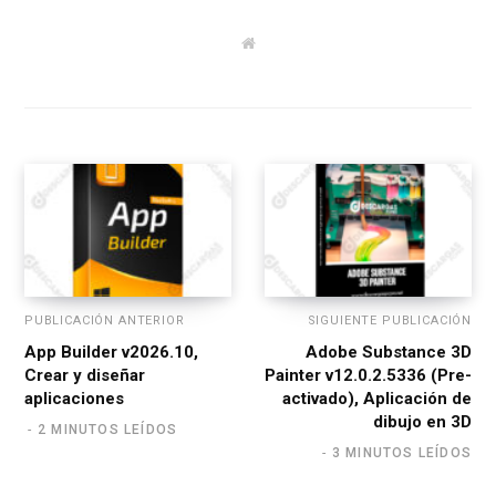
W
e
b
s
i
t
e
PUBLICACIÓN ANTERIOR
SIGUIENTE PUBLICACIÓN
App Builder v2026.10,
Adobe Substance 3D
Crear y diseñar
Painter v12.0.2.5336 (Pre-
aplicaciones
activado), Aplicación de
dibujo en 3D
2 MINUTOS LEÍDOS
3 MINUTOS LEÍDOS