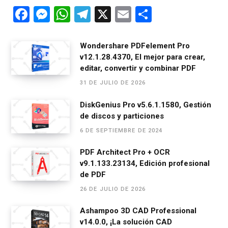
F
M
W
T
X
E
C
a
es
h
el
m
o
ce
se
at
e
ail
m
Wondershare PDFelement Pro
v12.1.28.4370, El mejor para crear,
b
n
s
gr
p
editar, convertir y combinar PDF
o
g
A
a
ar
31 DE JULIO DE 2026
o
er
p
m
tir
DiskGenius Pro v5.6.1.1580, Gestión
k
p
de discos y particiones
6 DE SEPTIEMBRE DE 2024
PDF Architect Pro + OCR
v9.1.133.23134, Edición profesional
de PDF
26 DE JULIO DE 2026
Ashampoo 3D CAD Professional
v14.0.0, ¡La solución CAD