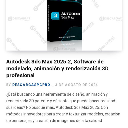
b
i
a
u
g
o
t
g
b
r
o
t
r
e
a
k
e
a
m
r
m
)
Autodesk 3ds Max 2025.2, Software de
modelado, animación y renderización 3D
profesional
BY
DESCARGASPCPRO
3 DE AGOSTO DE 2024
¿Está buscando una herramienta de diseño, animación y
renderizado 3D potente y eficiente que pueda hacer realidad
sus ideas? No busque más, Autodesk 3ds Max 2025. Con
métodos innovadores para crear y texturizar modelos, creación
de personajes y creación de imágenes de alta calidad.